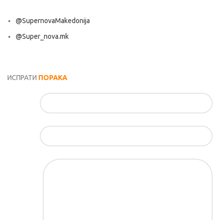
@SupernovaMakedonija
@Super_nova.mk
Општи услови и политика за заштита на лични податоци
ИСПРАТИ
ПОРАКА
Име*
Е-маил*
Порака*