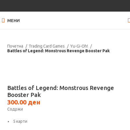
МЕНИ
Почетна
Trading Card Games
Yu-Gi-Oh!
Battles of Legend: Monstrous Revenge Booster Pak
Нема залиха
Кликнете за зголемување
Battles of Legend: Monstrous Revenge
Booster Pak
300.00
ден
Содржи
5 карти