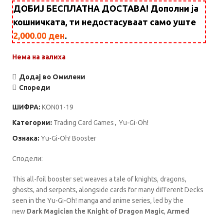
ДОБИЈ БЕСПЛАТНА ДОСТАВА! Дополни ја
кошничката, ти недостасуваат само уште
2,000.00
ден
.
Нема на залиха
Додај во Омилени
Спореди
ШИФРА:
KON01-19
Категории:
Trading Card Games
,
Yu-Gi-Oh!
Ознака:
Yu-Gi-Oh! Booster
Сподели:
This all-foil booster set weaves a tale of knights, dragons,
ghosts, and serpents, alongside cards for many different Decks
seen in the Yu-Gi-Oh! manga and anime series, led by the
new
Dark Magician the Knight of Dragon Magic
,
Armed