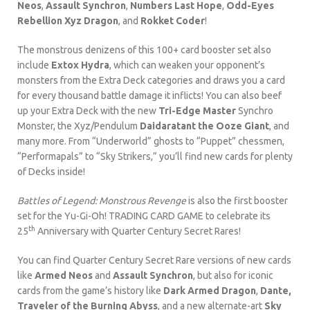
Neos
,
Assault Synchron
,
Numbers Last Hope
,
Odd-Eyes
Rebellion Xyz Dragon
, and
Rokket Coder
!
The monstrous denizens of this 100+ card booster set also
include
Extox Hydra
, which can weaken your opponent’s
monsters from the Extra Deck categories and draws you a card
for every thousand battle damage it inflicts! You can also beef
up your Extra Deck with the new
Tri-Edge Master
Synchro
Monster, the Xyz/Pendulum
Daidaratant
the Ooze Giant
, and
many more. From “Underworld” ghosts to “Puppet” chessmen,
“Performapals” to “Sky Strikers,” you’ll find new cards for plenty
of Decks inside!
Battles of Legend: Monstrous Revenge
is also the first booster
set for the Yu-Gi-Oh! TRADING CARD GAME to celebrate its
th
25
Anniversary with Quarter Century Secret Rares!
You can find Quarter Century Secret Rare versions of new cards
like
Armed Neos
and
Assault Synchron
, but also for iconic
cards from the game’s history like
Dark Armed Dragon
,
Dante,
Traveler of the Burning Abyss
, and a new alternate-art
Sky