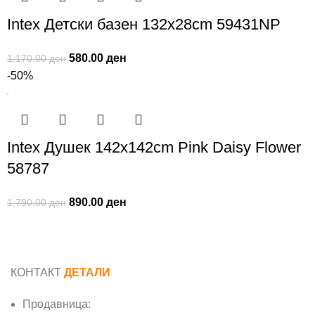
Intex Детски базен 132x28cm 59431NP
580.00
ден
1,170.00
ден
-50%
Intex Душек 142x142cm Pink Daisy Flower
58787
890.00
ден
1,790.00
ден
КОНТАКТ
ДЕТАЛИ
Продавница: