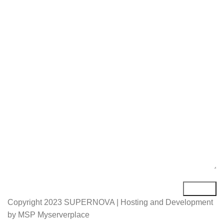
Име*
Е-маил*
Порака*
Copyright
2023 SUPERNOVA | Hosting and Development
by MSP Myserverplace