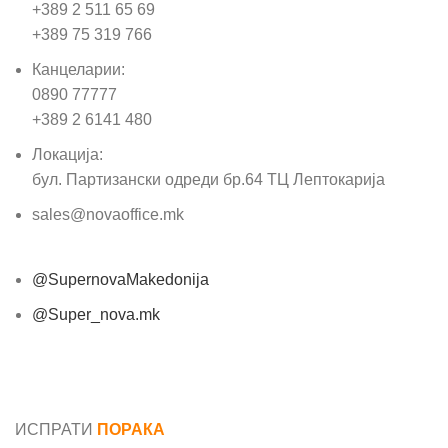
+389 2 511 65 69
+389 75 319 766
Канцеларии:
0890 77777
+389 2 6141 480
Локација:
бул. Партизански одреди бр.64 ТЦ Лептокарија
sales@novaoffice.mk
@SupernovaMakedonija
@Super_nova.mk
Општи услови и политика за заштита на лични
податоци
ИСПРАТИ
ПОРАКА