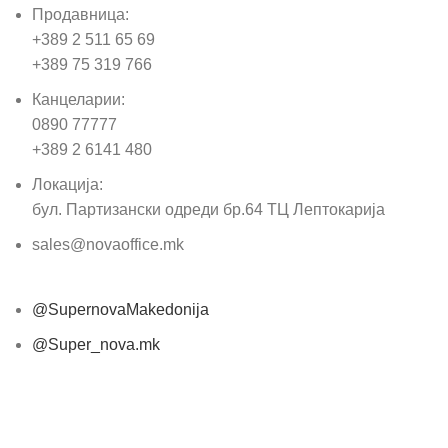
Продавница:
+389 2 511 65 69
+389 75 319 766
Канцеларии:
0890 77777
+389 2 6141 480
Локација:
бул. Партизански одреди бр.64 ТЦ Лептокарија
sales@novaoffice.mk
@SupernovaMakedonija
@Super_nova.mk
Општи услови и политика за заштита на лични
податоци