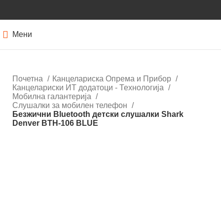
Мени
Почетна
Канцелариска Опрема и Прибор
Канцелариски ИТ додатоци - Технологија
Мобилна галантерија
Слушалки за мобилен телефон
Безжични Bluetooth детски слушалки Shark
Denver BTH-106 BLUE
Кликнете за зголемување