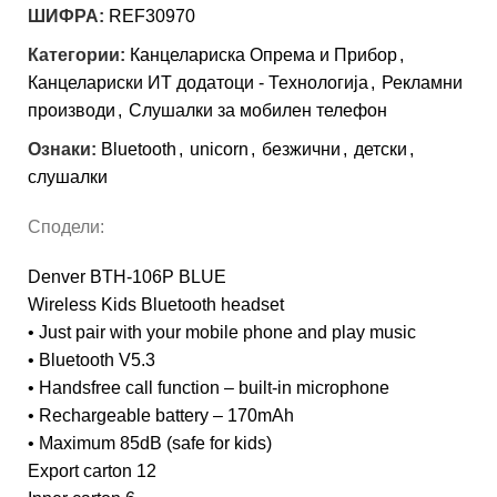
ШИФРА:
REF30970
Категории:
Канцелариска Опрема и Прибор
,
Канцелариски ИТ додатоци - Технологија
,
Рекламни
производи
,
Слушалки за мобилен телефон
Ознаки:
Bluetooth
,
unicorn
,
безжични
,
детски
,
слушалки
Сподели:
Denver BTH-106P BLUE
Wireless Kids Bluetooth headset
• Just pair with your mobile phone and play music
• Bluetooth V5.3
• Handsfree call function – built-in microphone
• Rechargeable battery – 170mAh
• Maximum 85dB (safe for kids)
Export carton 12