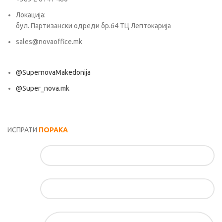
Локација:
бул. Партизански одреди бр.64 ТЦ Лептокарија
sales@novaoffice.mk
@SupernovaMakedonija
@Super_nova.mk
Општи услови и политика за заштита на лични податоци
ИСПРАТИ
ПОРАКА
Име*
Е-маил*
Порака*