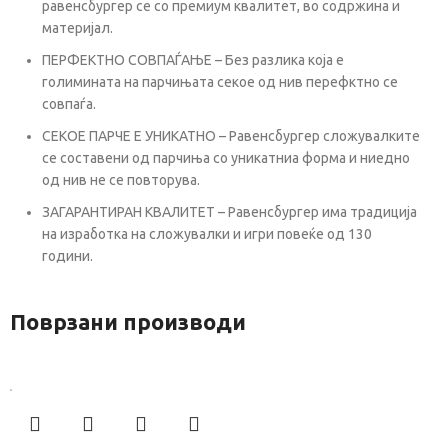
равенсбургер се со премиум квалитет, во содржина и
материјал.
ПЕРФЕКТНО СОВПАЃАЊЕ – Без разлика која е
голимината на парчињата секое од нив перефктно се
совпаѓа.
СЕКОЕ ПАРЧЕ Е УНИКАТНО – Равенсбургер сложувалките
се составени од парчиња со уникатниа форма и ниедно
од нив не се повторува.
ЗАГАРАНТИРАН КВАЛИТЕТ – Равенсбургер има традиција
на изработка на сложувалки и игри повеќе од 130
години.
Поврзани производи