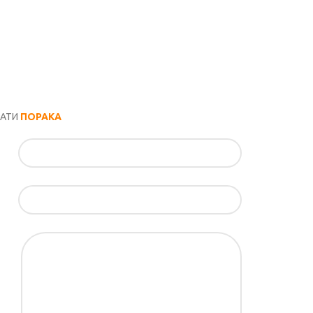
РАТИ
ПОРАКА
ил*
ка*