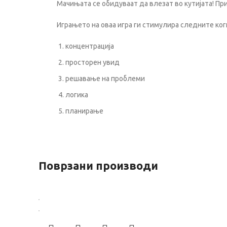
Мачињата се обидуваат да влезат во кутијата! Пр
Играњето на оваа игра ги стимулира следните ко
концентрација
просторен увид
решавање на проблеми
логика
планирање
Поврзани производи