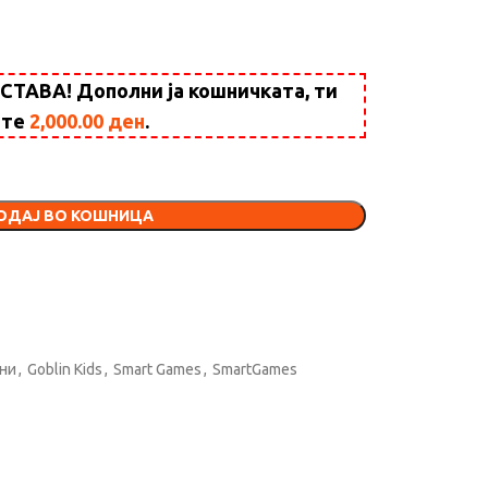
АВА! Дополни ја кошничката, ти
ште
2,000.00
ден
.
ОДАЈ ВО КОШНИЦА
ини
,
Goblin Kids
,
Smart Games
,
SmartGames