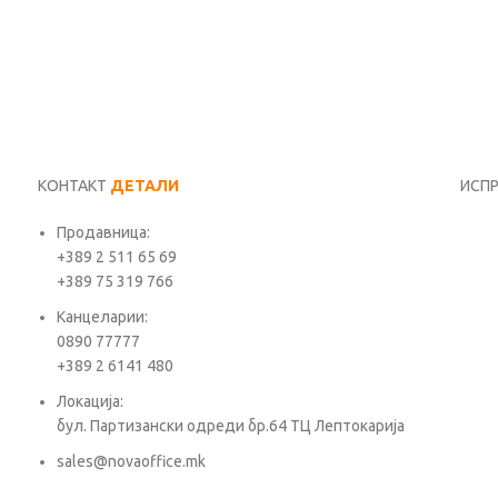
КОНТАКТ
ДЕТАЛИ
ИСП
Продавница:
Име*
+389 2 511 65 69
+389 75 319 766
Е-ма
Канцеларии:
0890 77777
+389 2 6141 480
Пора
Локација:
бул. Партизански одреди бр.64 ТЦ Лептокарија
sales@novaoffice.mk