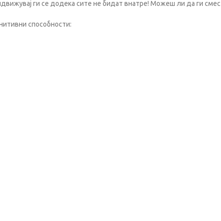
идвижувај ги се додека сите не бидат внатре! Можеш ли да ги см
гнитивни способности: