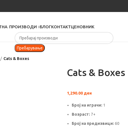
ТНА
ПРОИЗВОДИ
БЛОГ
КОНТАКТ
ЦЕНОВНИК
Пребарување
Cats & Boxes
Cats & Boxes
1,290.00
ден
Број на играчи:
1
Вoзраст:
7+
Број на предизвици:
60