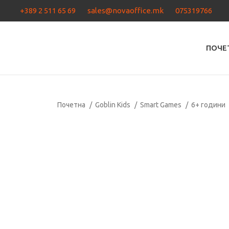
+389 2 511 65 69
sales@novaoffice.mk
075319766
ПОЧЕ
Почетна
Goblin Kids
Smart Games
6+ години
Кликнете за зголемување