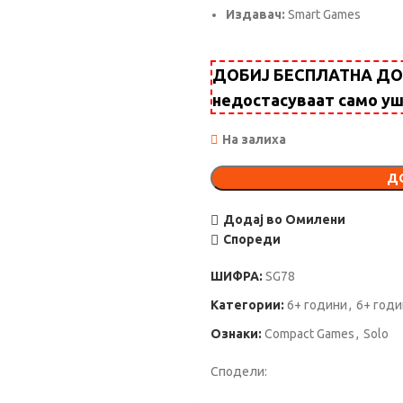
Издавач:
Smart Games
ДОБИЈ БЕСПЛАТНА ДОСТ
недостасуваат само у
На залиха
Д
Додај во Омилени
Спореди
ШИФРА:
SG78
Категории:
6+ години
,
6+ год
Ознаки:
Compact Games
,
Solo
Сподели: