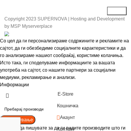
Copyright
2023 SUPERNOVA | Hosting and Development
by MSP Myserverplace
Со цел да ги персонализираме содржините и рекламите на
сајтот, да ги обезбедиме социјалните карактеристики и да
го анализираме нашиот сообраќај, користиме колачиња.
Исто така, ги споделуваме информациите за вашата
употреба на сајтот, со нашите партнери за социјални
медиуми, рекламирање и анализи.
Информации
Се согласувам
Е-Store
Кошничка
Акаунт
Пребарување
Почнете да пишувате за да ги видите производите што ги
Контакт