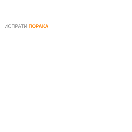
Општи услови и политика за заштита на лични
податоци
ИСПРАТИ
ПОРАКА
Име*
Е-маил*
Порака*