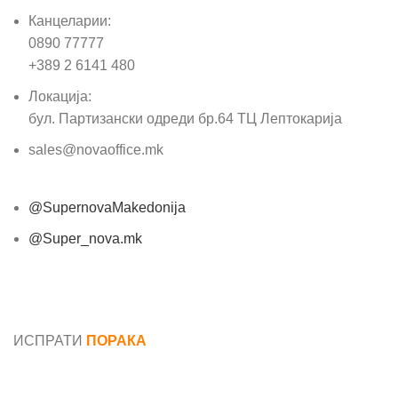
Канцеларии:
0890 77777
+389 2 6141 480
Локација:
бул. Партизански одреди бр.64 ТЦ Лептокарија
sales@novaoffice.mk
@SupernovaMakedonija
@Super_nova.mk
Општи услови и политика за заштита на лични
податоци
ИСПРАТИ
ПОРАКА
Име*