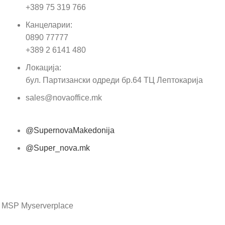
+389 75 319 766
Е-м
Канцеларии:
0890 77777
Пор
+389 2 6141 480
Локација:
бул. Партизански одреди бр.64 ТЦ Лептокарија
sales@novaoffice.mk
@SupernovaMakedonija
@Super_nova.mk
Општи услови и политика за заштита на лични
податоци
 MSP Myserverplace