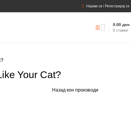
Најави се / Регистрирај се
0.00
ден
0
ставки
t?
ike Your Cat?
Назад кон производи