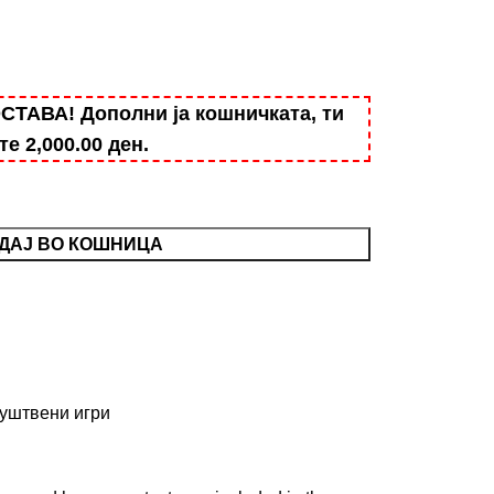
АВА! Дополни ја кошничката, ти
ште
2,000.00
ден
.
ДАЈ ВО КОШНИЦА
уштвени игри