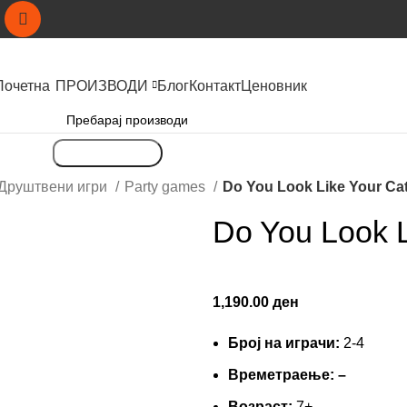
Почетна
ПРОИЗВОДИ
Блог
Контакт
Ценовник
Пребарување
Друштвени игри
Party games
Do You Look Like Your Ca
Do You Look L
1,190.00
ден
Број на играчи:
2-4
Времетраење:
–
Вoзраст:
7+