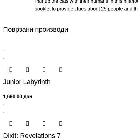
Pair up the cats with their humans in this hila
booklet to provide clues about 25 people and th
Поврзани производи
Junior Labyrinth
1,690.00
ден
Dixit: Revelations 7