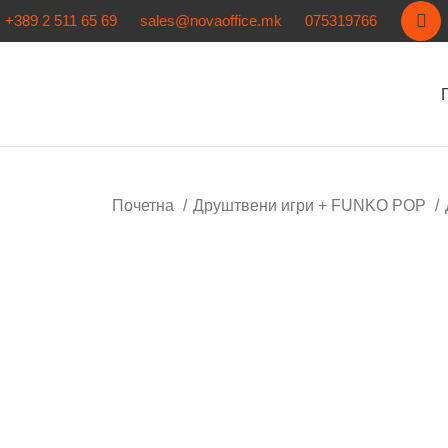
+389 2 511 65 69
sales@novaoffice.mk
075319766
Почетна
Друштвени игри + FUNKO POP
Кликнете за зголемување