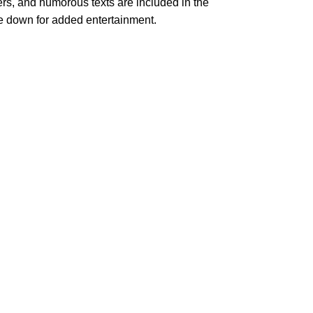
ers, and humorous texts are included in the
ce down for added entertainment.