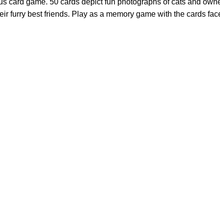
rious card game. 50 cards depict fun photographs of cats and own
eir furry best friends. Play as a memory game with the cards fa