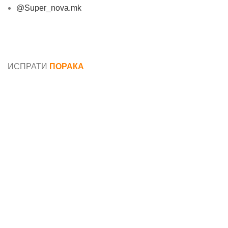
@Super_nova.mk
Општи услови и политика за заштита на лични
податоци
ИСПРАТИ
ПОРАКА
Име*
Е-маил*
Порака*