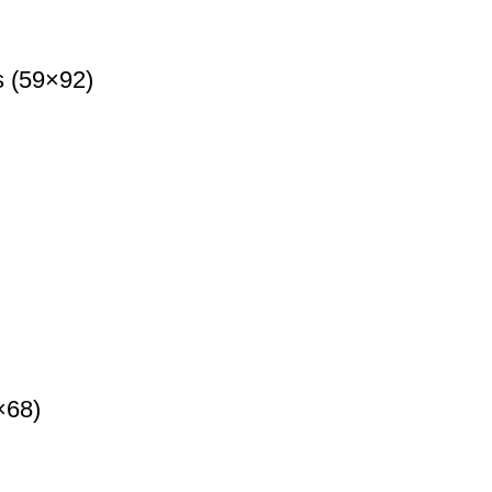
 (59×92)
×68)