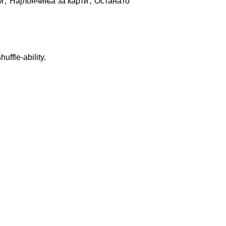
и
,
Најлончиња за карти
,
Останато
uffle-ability.