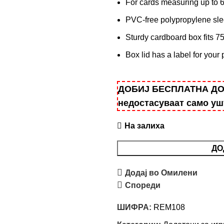
For cards measuring up to
PVC-free polypropylene slee
Sturdy cardboard box fits 7
Box lid has a label for your
ДОБИЈ БЕСПЛАТНА ДОСТ
недостасуваат само у
На залиха
ДО
Додај во Омилени
Спореди
ШИФРА:
REM108