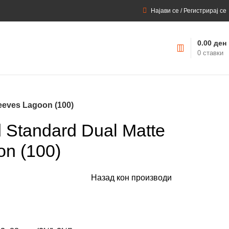
Најави се / Регистрирај се
0.00
ден
0
ставки
eeves Lagoon (100)
 Standard Dual Matte
on (100)
Назад кон производи