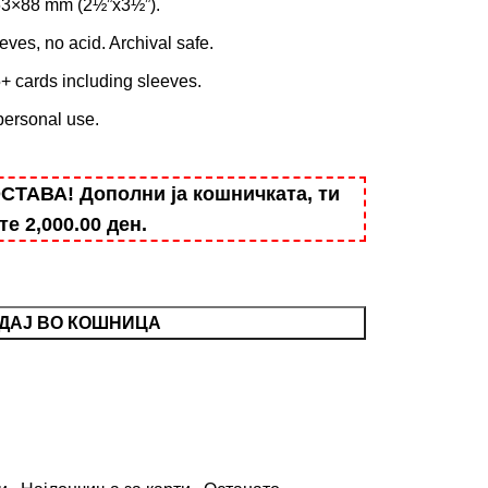
 63×88 mm (2½”x3½”).
ves, no acid. Archival safe.
5+ cards including sleeves.
 personal use.
АВА! Дополни ја кошничката, ти
ште
2,000.00
ден
.
ДАЈ ВО КОШНИЦА