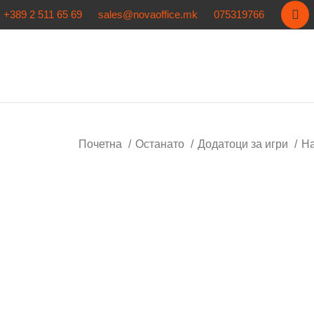
+389 2 511 65 69
sales@novaoffice.mk
075319766
Почетна
Останато
Додатоци за игри
На
Кликнете за зголемување