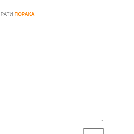
ПРАТИ
ПОРАКА
*
аил*
ака*