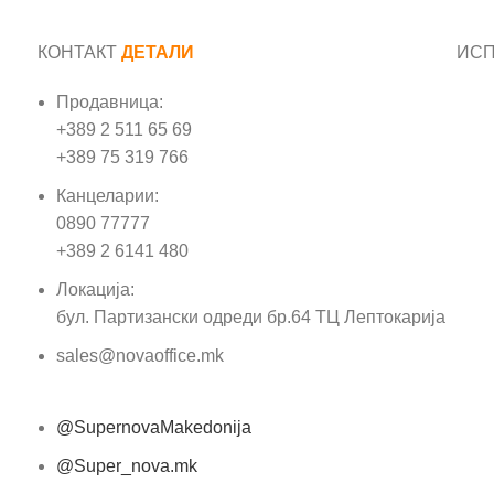
КОНТАКТ
ДЕТАЛИ
ИС
Продавница:
Име
+389 2 511 65 69
+389 75 319 766
Е-м
Канцеларии:
0890 77777
Пор
+389 2 6141 480
Локација:
бул. Партизански одреди бр.64 ТЦ Лептокарија
sales@novaoffice.mk
@SupernovaMakedonija
@Super_nova.mk