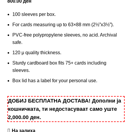
800.00
ден
100 sleeves per box.
For cards measuring up to 63×88 mm (2½”x3½”).
PVC-free polypropylene sleeves, no acid. Archival
safe.
120 μ quality thickness.
Sturdy cardboard box fits 75+ cards including
sleeves.
Box lid has a label for your personal use.
ДОБИЈ БЕСПЛАТНА ДОСТАВА! Дополни ја
кошничката, ти недостасуваат само уште
2,000.00
ден
.
На залиха