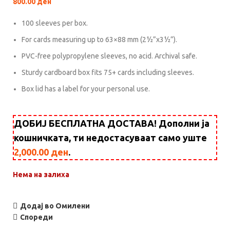
800.00
ден
100 sleeves per box.
For cards measuring up to 63×88 mm (2½”x3½”).
PVC-free polypropylene sleeves, no acid. Archival safe.
Sturdy cardboard box fits 75+ cards including sleeves.
Box lid has a label for your personal use.
ДОБИЈ БЕСПЛАТНА ДОСТАВА! Дополни ја
кошничката, ти недостасуваат само уште
2,000.00
ден
.
Нема на залиха
Додај во Омилени
Спореди