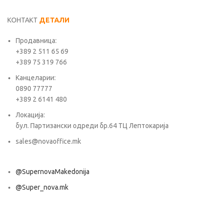
КОНТАКТ
ДЕТАЛИ
Продавница:
+389 2 511 65 69
+389 75 319 766
Канцеларии:
0890 77777
+389 2 6141 480
Локација:
бул. Партизански одреди бр.64 ТЦ Лептокарија
sales@novaoffice.mk
@SupernovaMakedonija
@Super_nova.mk
Општи услови и политика за заштита на лични податоци