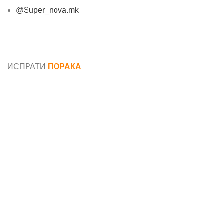
@Super_nova.mk
Општи услови и политика за заштита на лични
податоци
ИСПРАТИ
ПОРАКА
Име*
Е-маил*
Порака*