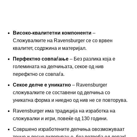
Високо-квалитетни компоненти
–
Сложувалките на Ravensburger се со врвен
квалитет, содржина и материјал.
Перфектно совпаѓање
– Без разлика која е
големината на делчињата, секое од нив
перефктно се совпаѓа.
Секое делче е уникатно
– Ravensburger
сложувалките се составени од делчиња со
уникатна форма и ниедно од нив не се повторува.
Ravensburger има традиција на изработка на
сложувалки и игри, повеќе од 130 години.
Совршено изработените делчиња овозможуваат
точно и лесно вклопување, без потреба од лепак!