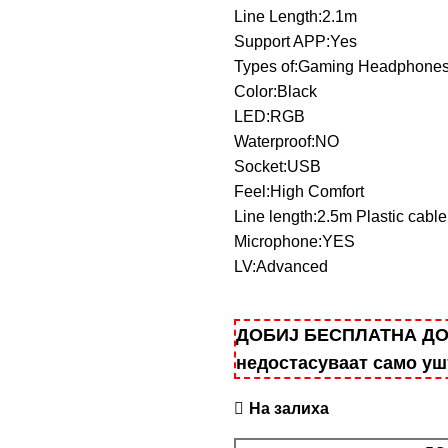
Line Length:2.1m
Support APP:Yes
Types of:Gaming Headphone
Color:Black
LED:RGB
Waterproof:NO
Socket:USB
Feel:High Comfort
Line length:2.5m Plastic cable
Microphone:YES
LV:Advanced
ДОБИЈ БЕСПЛАТНА ДОСТ
недостасуваат само у
На залиха