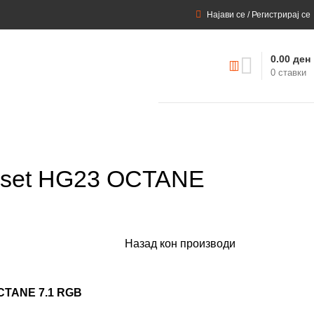
Најави се / Регистрирај се
0.00
ден
0
ставки
dset HG23 OCTANE
Назад кон производи
CTANE 7.1 RGB