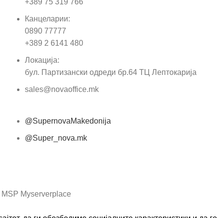
+389 75 319 766
Е-м
Канцеларии:
0890 77777
Пор
+389 2 6141 480
Локација:
бул. Партизански одреди бр.64 ТЦ Лептокарија
sales@novaoffice.mk
@SupernovaMakedonija
@Super_nova.mk
Општи услови и политика за заштита на лични
податоци
 MSP Myserverplace