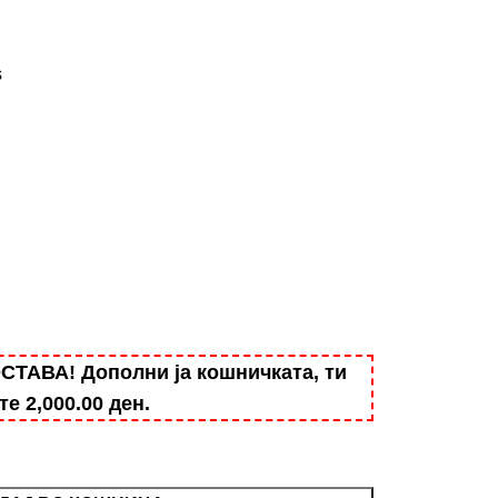
s
АВА! Дополни ја кошничката, ти
ште
2,000.00
ден
.