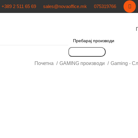
+389 2 511 65 69
sales@novaoffice.mk
075319766
Пребарување
Почетна
GAMING производи
Gaming - С
Кликнете за зголемување