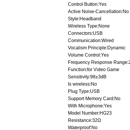
Control Button:Yes
Active Noise-Cancellation:No
Style:Headband
Wireless Type:None
Connectors:USB
Communication:Wired
Vocalism Principle:Dynamic
Volume Control:Yes
Frequency Response Range:
Function:for Video Game
Sensitivity:98±3dB
Is wireless:No
Plug Type:USB
Support Memory Card:No
With Microphone:Yes
Model Number:HG23
Resistance:32Ω
Waterproof:No