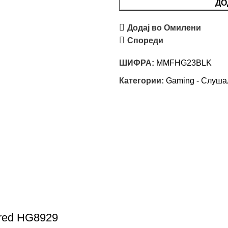
ДО
Додај во Омилени
Спореди
ШИФРА:
MMFHG23BLK
Категории:
Gaming - Слуша
red HG8929