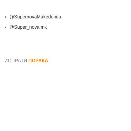
@SupernovaMakedonija
@Super_nova.mk
Општи услови и политика за заштита на лични
податоци
ИСПРАТИ
ПОРАКА
Име*
Е-маил*
Порака*