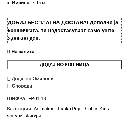
Висина:
≈10см.
ДОБИЈ БЕСПЛАТНА ДОСТАВА! Дополни ја
кошничката, ти недостасуваат само уште
2,000.00
ден
.
На залиха
ДОДАЈ ВО КОШНИЦА
Додај во Омилени
Спореди
ШИФРА:
FP01-18
Категории:
Animation
,
Funko Pop!
,
Goblin Kids
,
Фигури
,
Фигури