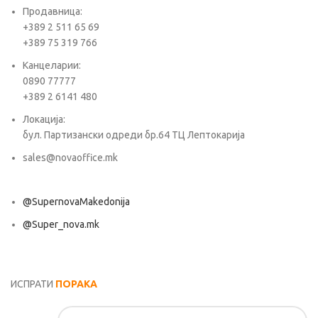
Продавница:
+389 2 511 65 69
+389 75 319 766
Канцеларии:
0890 77777
+389 2 6141 480
Локација:
бул. Партизански одреди бр.64 ТЦ Лептокарија
sales@novaoffice.mk
@SupernovaMakedonija
@Super_nova.mk
Општи услови и политика за заштита на лични податоци
ИСПРАТИ
ПОРАКА
Име*