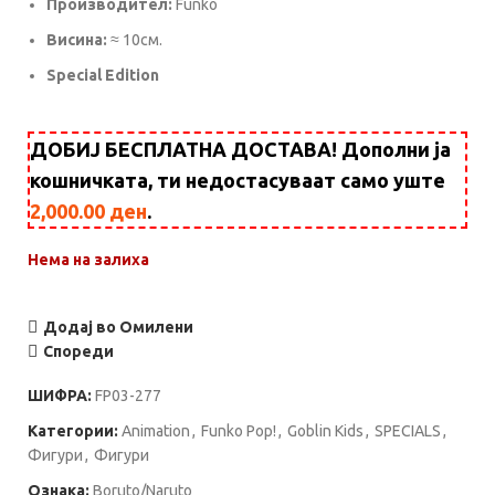
Производител:
Funko
Висина:
≈ 10см.
Special Edition
ДОБИЈ БЕСПЛАТНА ДОСТАВА! Дополни ја
кошничката, ти недостасуваат само уште
2,000.00
ден
.
Нема на залиха
Додај во Омилени
Спореди
ШИФРА:
FP03-277
Категории:
Animation
,
Funko Pop!
,
Goblin Kids
,
SPECIALS
,
Фигури
,
Фигури
Ознака:
Boruto/Naruto