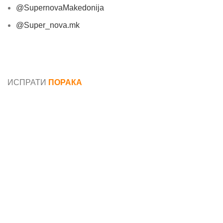
@SupernovaMakedonija
@Super_nova.mk
Општи услови и политика за заштита на лични
податоци
ИСПРАТИ
ПОРАКА
Име*
Е-маил*
Порака*