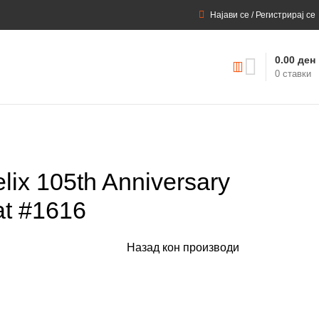
Најави се / Регистрирај се
0.00
ден
0
ставки
lix 105th Anniversary
at #1616
Назад кон производи