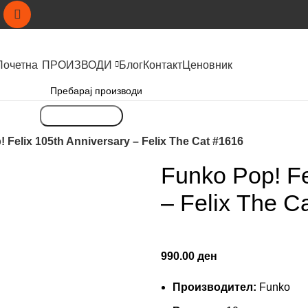
Почетна
ПРОИЗВОДИ
Блог
Контакт
Ценовник
Пребарување
 Felix 105th Anniversary – Felix Τhe Cat #1616
Funko Pop! Fe
– Felix Τhe C
990.00
ден
Производител:
Funko