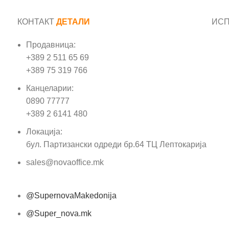
КОНТАКТ
ДЕТАЛИ
ИС
Продавница:
Име
+389 2 511 65 69
+389 75 319 766
Е-м
Канцеларии:
0890 77777
Пор
+389 2 6141 480
Локација:
бул. Партизански одреди бр.64 ТЦ Лептокарија
sales@novaoffice.mk
@SupernovaMakedonija
@Super_nova.mk