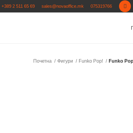
+389 2 511 65 69
sales@novaoffice.mk
075319766
Почетна
Фигури
Funko Pop!
Funko Pop!
Кликнете за зголемување