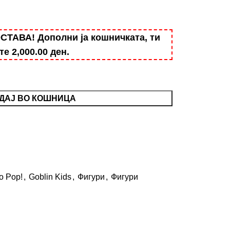
АВА! Дополни ја кошничката, ти
ште
2,000.00
ден
.
ДАЈ ВО КОШНИЦА
o Pop!
,
Goblin Kids
,
Фигури
,
Фигури