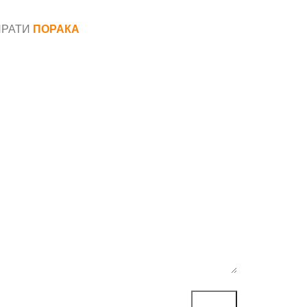
ПРАТИ
ПОРАКА
*
аил*
ака*