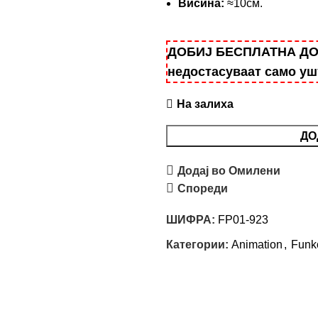
Висина:
≈10см.
ДОБИЈ БЕСПЛАТНА ДОСТ
недостасуваат само у
На залиха
ДО
Додај во Омилени
Спореди
ШИФРА:
FP01-923
Категории:
Animation
,
Funk