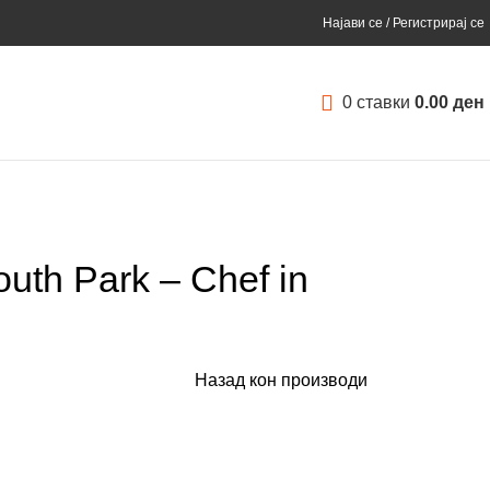
Најави се / Регистрирај се
0
ставки
0.00
ден
uth Park – Chef in
Назад кон производи