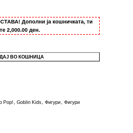
АВА! Дополни ја кошничката, ти
ште
2,000.00
ден
.
ДАЈ ВО КОШНИЦА
o Pop!
,
Goblin Kids
,
Фигури
,
Фигури