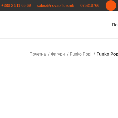
+389 2 511 65 69
sales@novaoffice.mk
075319766
По
Почетна
Фигури
Funko Pop!
Funko Pop!
Кликнете за зголемување