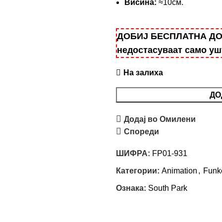
Висина:
≈10см.
ДОБИЈ БЕСПЛАТНА ДОСТ
недостасуваат само у
На залиха
ДО
Додај во Омилени
Спореди
ШИФРА:
FP01-931
Категории:
Animation
,
Funk
Ознака:
South Park