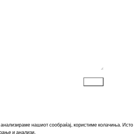
ака*
го анализираме нашиот сообраќај, користиме колачиња. Исто
рање и анализи.