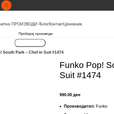
четна
ПРОИЗВОДИ
Блог
Контакт
Ценовник
Пребарување
 South Park – Chef in Suit #1474
Funko Pop! So
Suit #1474
990.00
ден
Производител:
Funko