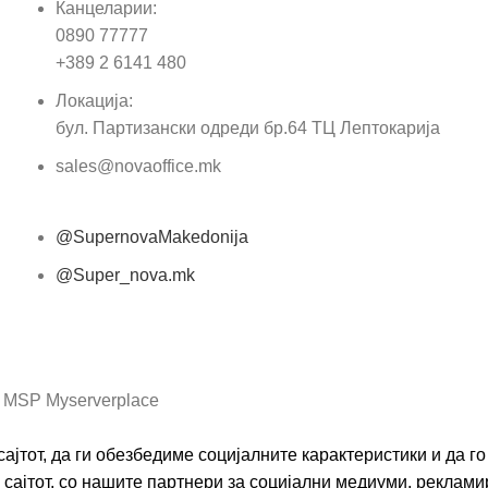
Канцеларии:
0890 77777
Пор
+389 2 6141 480
Локација:
бул. Партизански одреди бр.64 ТЦ Лептокарија
sales@novaoffice.mk
@SupernovaMakedonija
@Super_nova.mk
Општи услови и политика за заштита на лични
податоци
 MSP Myserverplace
ајтот, да ги обезбедиме социјалните карактеристики и да 
сајтот, со нашите партнери за социјални медиуми, реклами