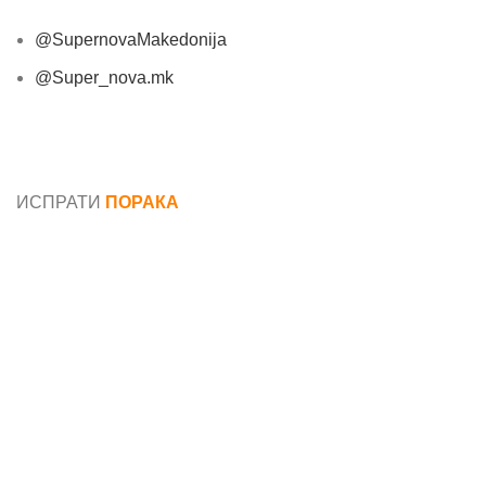
@SupernovaMakedonija
@Super_nova.mk
Општи услови и политика за заштита на лични
податоци
ИСПРАТИ
ПОРАКА
Име*
Е-маил*
Порака*