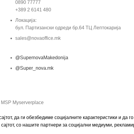
0890 77777
Пор
+389 2 6141 480
Локација:
бул. Партизански одреди бр.64 ТЦ Лептокарија
sales@novaoffice.mk
@SupernovaMakedonija
@Super_nova.mk
Општи услови и политика за заштита на лични
податоци
 MSP Myserverplace
ајтот, да ги обезбедиме социјалните карактеристики и да 
сајтот, со нашите партнери за социјални медиуми, реклами