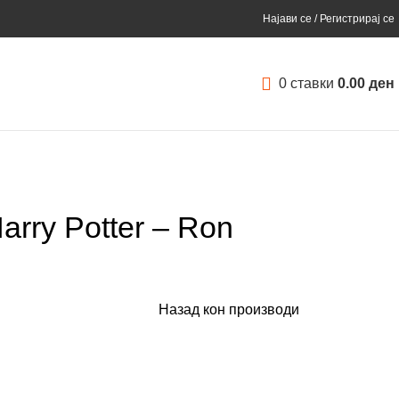
Најави се / Регистрирај се
0
ставки
0.00
ден
rry Potter – Ron
Назад кон производи