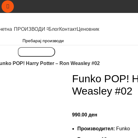
четна
ПРОИЗВОДИ
Блог
Контакт
Ценовник
Пребарување
unko POP! Harry Potter – Ron Weasley #02
Funko POP! Ha
Weasley #02
990.00
ден
Производител:
Funko