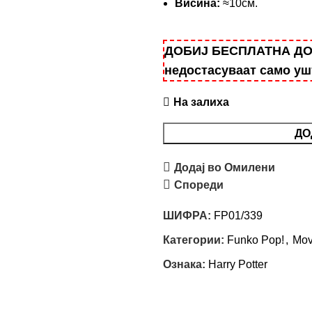
Висина:
≈10см.
ДОБИЈ БЕСПЛАТНА ДОСТ
недостасуваат само у
На залиха
ДО
Додај во Омилени
Спореди
ШИФРА:
FP01/339
Категории:
Funko Pop!
,
Mov
Ознака:
Harry Potter