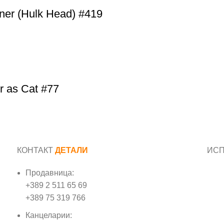
nner (Hulk Head) #419
r as Cat #77
КОНТАКТ
ДЕТАЛИ
ИС
Продавница:
Име
+389 2 511 65 69
+389 75 319 766
Е-м
Канцеларии: