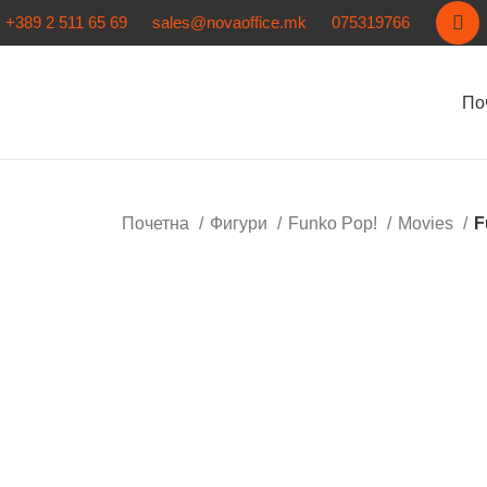
+389 2 511 65 69
sales@novaoffice.mk
075319766
По
Почетна
Фигури
Funko Pop!
Movies
F
Кликнете за зголемување