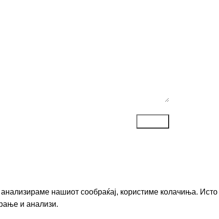
ака*
го анализираме нашиот сообраќај, користиме колачиња. Исто
рање и анализи.