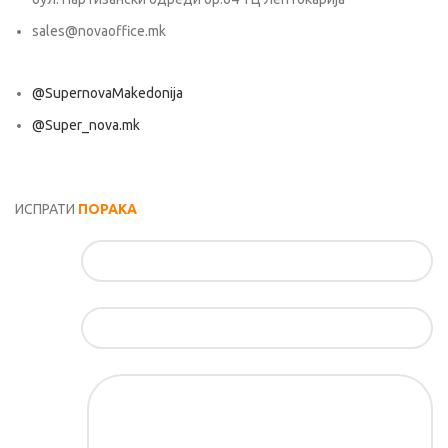
sales@novaoffice.mk
@SupernovaMakedonija
@Super_nova.mk
Општи услови и политика за заштита на лични податоци
ИСПРАТИ
ПОРАКА
Име*
Е-маил*
Порака*