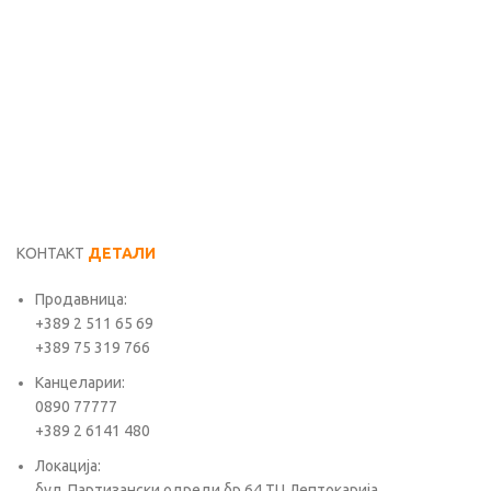
A
D
9
КОНТАКТ
ДЕТАЛИ
Продавница:
+389 2 511 65 69
+389 75 319 766
Канцеларии:
0890 77777
+389 2 6141 480
Локација:
бул. Партизански одреди бр.64 ТЦ Лептокарија