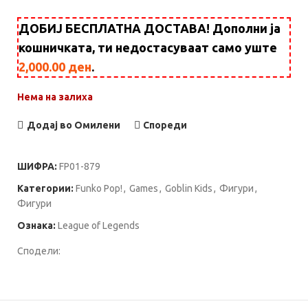
ДОБИЈ БЕСПЛАТНА ДОСТАВА! Дополни ја
кошничката, ти недостасуваат само уште
2,000.00
ден
.
Нема на залиха
Додај во Омилени
Спореди
ШИФРА:
FP01-879
Категории:
Funko Pop!
,
Games
,
Goblin Kids
,
Фигури
,
Фигури
Ознака:
League of Legends
Сподели: