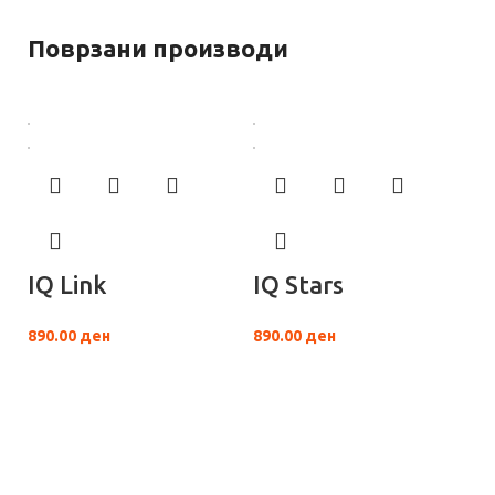
Поврзани производи
IQ Link
IQ Stars
890.00
ден
890.00
ден
F
W