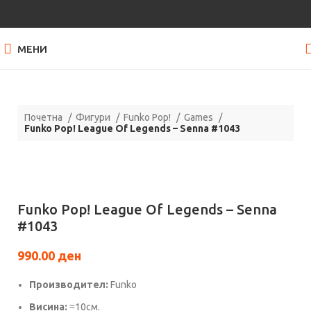
МЕНИ
Почетна
Фигури
Funko Pop!
Games
Funko Pop! League Of Legends – Senna #1043
Нема залиха
Кликнете за зголемување
Funko Pop! League Of Legends – Senna
#1043
990.00
ден
Производител:
Funko
Висина:
≈10см.