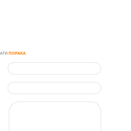
РАТИ
ПОРАКА
ил*
ка*