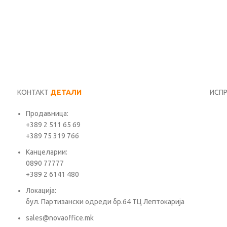
КОНТАКТ
ДЕТАЛИ
ИСП
Продавница:
Име*
+389 2 511 65 69
+389 75 319 766
Е-ма
Канцеларии:
0890 77777
+389 2 6141 480
Пора
Локација:
бул. Партизански одреди бр.64 ТЦ Лептокарија
sales@novaoffice.mk