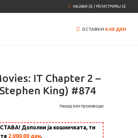
НАЈАВИ СЕ / РЕГИСТРИРАЈ СЕ
0
СТАВКИ
0.00
ДЕН
vies: IT Chapter 2 –
Stephen King) #874
Назад кон производи
АВА! Дополни ја кошничката, ти
ште
2,000.00
ден
.