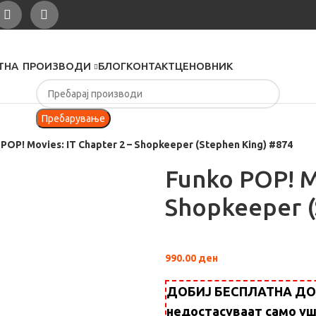
ТНА
ПРОИЗВОДИ
БЛОГ
КОНТАКТ
ЦЕНОВНИК
Пребарување
 POP! Movies: IT Chapter 2 – Shopkeeper (Stephen King) #874
Funko POP! Mo
Shopkeeper (
990.00
ден
ДОБИЈ БЕСПЛАТНА ДОСТ
недостасуваат само у