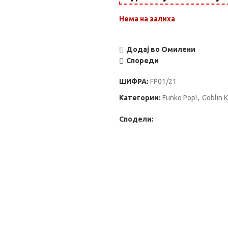
Нема на залиха
Додај во Омилени
Спореди
ШИФРА:
FP01/21
Категории:
Funko Pop!
,
Goblin K
Сподели: