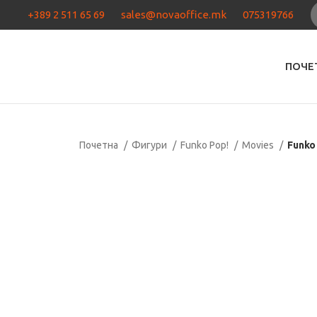
+389 2 511 65 69
sales@novaoffice.mk
075319766
ПОЧЕ
Почетна
Фигури
Funko Pop!
Movies
Funko
Нема залиха
Кликнете за зголемување