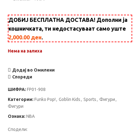
ДОБИЈ БЕСПЛАТНА ДОСТАВА! Дополни ја
кошничката, ти недостасуваат само уште
2,000.00
ден
.
Нема на залиха
Додај во Омилени
Спореди
ШИФРА:
FP01-908
Категории:
Funko Pop!
,
Goblin Kids
,
Sports
,
Фигури
,
Фигури
Ознака:
NBA
Сподели: