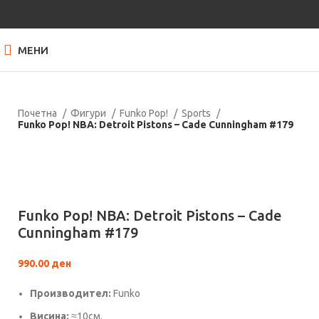
МЕНИ
Почетна
Фигури
Funko Pop!
Sports
Funko Pop! NBA: Detroit Pistons – Cade Cunningham #179
Нема залиха
Кликнете за зголемување
Funko Pop! NBA: Detroit Pistons – Cade
Cunningham #179
990.00
ден
Производител:
Funko
Висина:
≈10см.