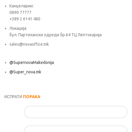
Канцеларии:
0890 77777
+389 2 6141 480
Локација:
бул. Партизански одреди бр.64 ТЦ Лептокарија
sales@novaoffice.mk
@SupernovaMakedonija
@Super_nova.mk
Општи услови и политика за заштита на лични податоци
ИСПРАТИ
ПОРАКА
Име*
Е-маил*