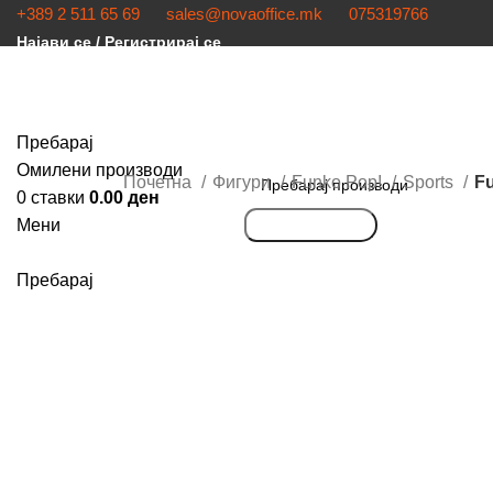
+389 2 511 65 69
sales@novaoffice.mk
075319766
Најави се / Регистрирај се
Пребарај
Омилени производи
Почетна
Фигури
Funko Pop!
Sports
Fu
0
ставки
0.00
ден
Мени
Пребарување
Кликнете за зголемување
Пребарај