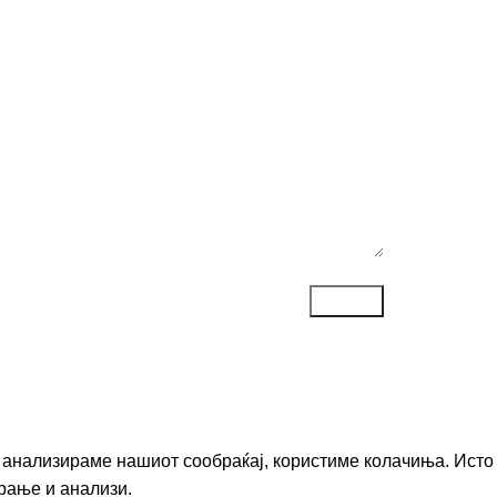
ака*
го анализираме нашиот сообраќај, користиме колачиња. Исто
рање и анализи.