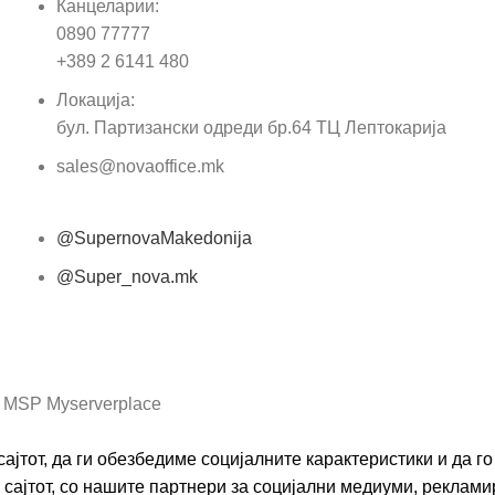
Канцеларии:
0890 77777
Пор
+389 2 6141 480
Локација:
бул. Партизански одреди бр.64 ТЦ Лептокарија
sales@novaoffice.mk
@SupernovaMakedonija
@Super_nova.mk
Општи услови и политика за заштита на лични
податоци
 MSP Myserverplace
ајтот, да ги обезбедиме социјалните карактеристики и да 
сајтот, со нашите партнери за социјални медиуми, реклами