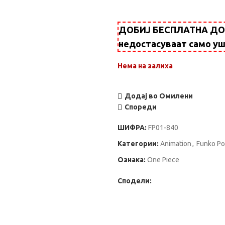
ДОБИЈ БЕСПЛАТНА ДОСТ
недостасуваат само у
Нема на залиха
Додај во Омилени
Спореди
ШИФРА:
FP01-840
Категории:
Animation
,
Funko Po
Ознака:
One Piece
Сподели: