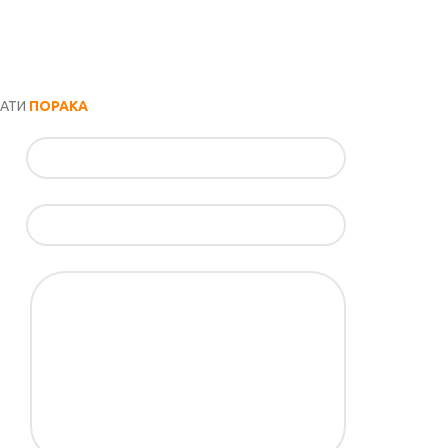
РАТИ
ПОРАКА
ил*
ка*