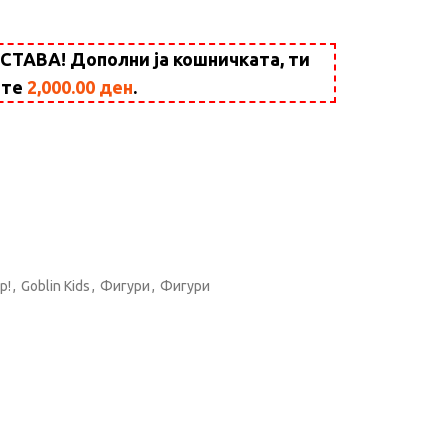
АВА! Дополни ја кошничката, ти
ште
2,000.00
ден
.
p!
,
Goblin Kids
,
Фигури
,
Фигури