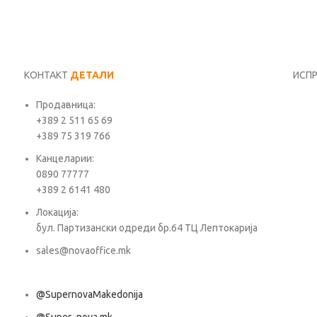
КОНТАКТ
ДЕТАЛИ
ИСП
Продавница:
Име*
+389 2 511 65 69
+389 75 319 766
Е-ма
Канцеларии:
0890 77777
+389 2 6141 480
Пора
Локација:
бул. Партизански одреди бр.64 ТЦ Лептокарија
sales@novaoffice.mk
@SupernovaMakedonija