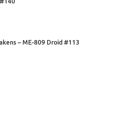
 #140
akens – ME-809 Droid #113