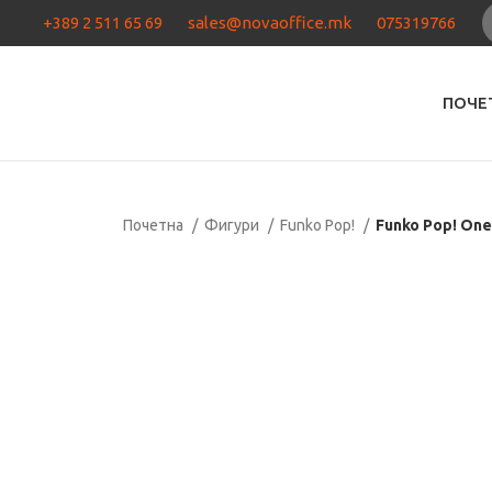
+389 2 511 65 69
sales@novaoffice.mk
075319766
ПОЧЕ
Почетна
Фигури
Funko Pop!
Funko Pop! One
Нема залиха
Кликнете за зголемување