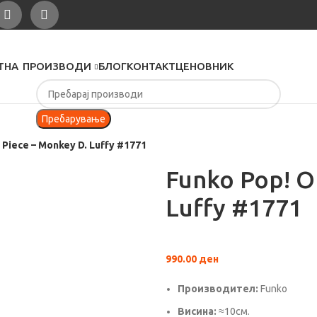
ТНА
ПРОИЗВОДИ
БЛОГ
КОНТАКТ
ЦЕНОВНИК
Пребарување
 Piece – Monkey D. Luffy #1771
Funko Pop! O
Luffy #1771
990.00
ден
Производител:
Funko
Висина:
≈10см.