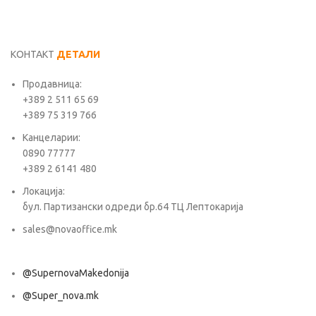
КОНТАКТ
ДЕТАЛИ
Продавница:
+389 2 511 65 69
+389 75 319 766
Канцеларии:
0890 77777
+389 2 6141 480
Локација:
бул. Партизански одреди бр.64 ТЦ Лептокарија
sales@novaoffice.mk
@SupernovaMakedonija
@Super_nova.mk