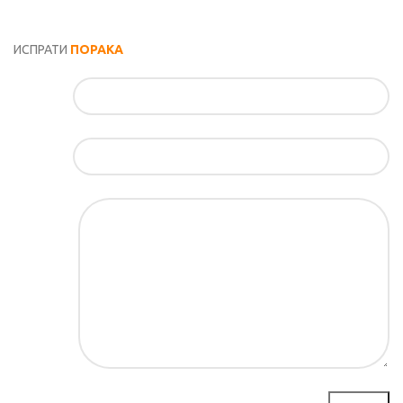
Општи услови и политика за заштита на лични податоци
ИСПРАТИ
ПОРАКА
Име*
Е-маил*
Порака*