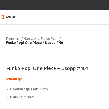
МЕНИ
Почетна
Фигури
Funko Pop!
Funko Pop! One Piece – Usopp #401
Кликнете за зголемување
Funko Pop! One Piece – Usopp #401
990.00
ден
Производител:
Funko
Висина:
≈10см.