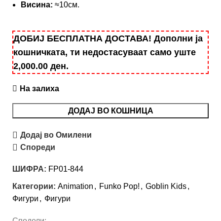
Висина:
≈10см.
ДОБИЈ БЕСПЛАТНА ДОСТАВА! Дополни ја
кошничката, ти недостасуваат само уште
2,000.00
ден
.
На залиха
ДОДАЈ ВО КОШНИЦА
Додај во Омилени
Спореди
ШИФРА:
FP01-844
Категории:
Animation
,
Funko Pop!
,
Goblin Kids
,
Фигури
,
Фигури
Сподели: