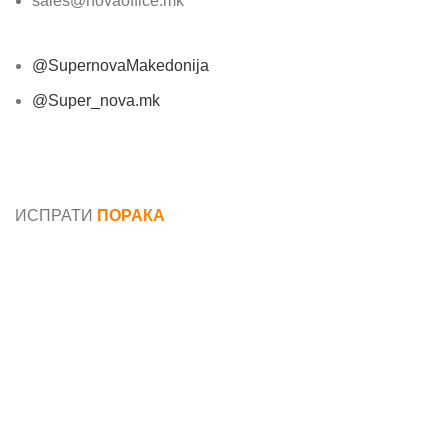
sales@novaoffice.mk
@SupernovaMakedonija
@Super_nova.mk
Општи услови и политика за заштита на лични
податоци
ИСПРАТИ
ПОРАКА
Име*
Е-маил*
Порака*