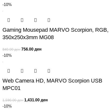
-10%
Gaming Mousepad MARVO Scorpion, RGB,
350x250x3mm MG08
756.00
ден
840.00
ден
-10%
Web Camera HD, MARVO Scorpion USB
MPC01
1,431.00
ден
1,590.00
ден
-10%