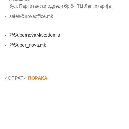
бул. Партизански одреди бр.64 ТЦ Лептокарија
sales@novaoffice.mk
@SupernovaMakedonija
@Super_nova.mk
Општи услови и политика за заштита на лични
податоци
ИСПРАТИ
ПОРАКА
Име*
Е-маил*