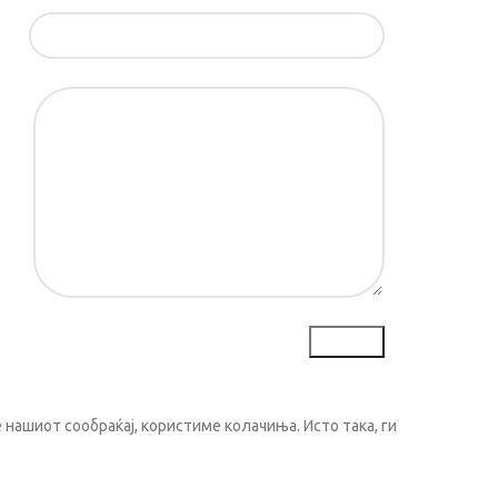
ил*
ка*
нашиот сообраќај, користиме колачиња. Исто така, ги