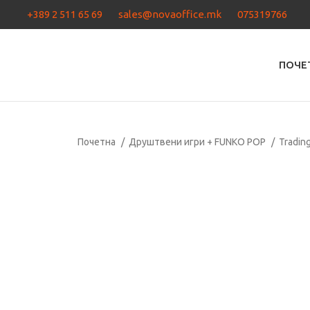
+389 2 511 65 69
sales@novaoffice.mk
075319766
ПОЧЕ
Почетна
Друштвени игри + FUNKO POP
Tradin
Кликнете за зголемување