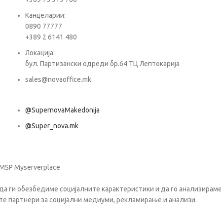
Е-ма
Канцеларии:
0890 77777
+389 2 6141 480
Пора
Локација:
бул. Партизански одреди бр.64 ТЦ Лептокарија
sales@novaoffice.mk
@SupernovaMakedonija
@Super_nova.mk
Општи услови и политика за заштита на лични податоци
 MSP Myserverplace
да ги обезбедиме социјалните карактеристики и да го анализираме 
те партнери за социјални медиуми, рекламирање и анализи.