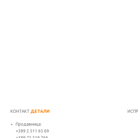
КОНТАКТ
ДЕТАЛИ
ИСП
Продавница:
Име*
+389 2 511 65 69
+389 75 319 766