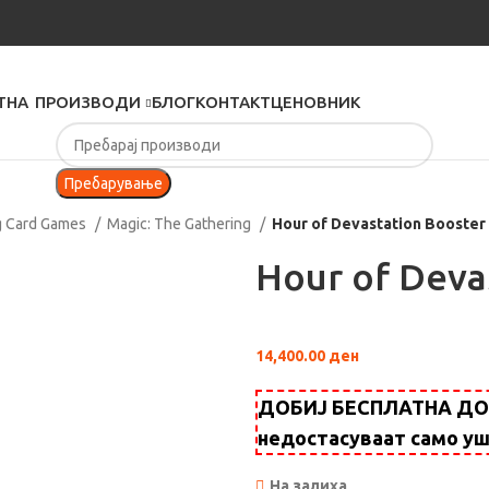
ТНА
ПРОИЗВОДИ
БЛОГ
КОНТАКТ
ЦЕНОВНИК
Пребарување
g Card Games
Magic: Тhe Gathering
Hour of Devastation Booster
Hour of Deva
14,400.00
ден
ДОБИЈ БЕСПЛАТНА ДОСТ
недостасуваат само у
На залиха