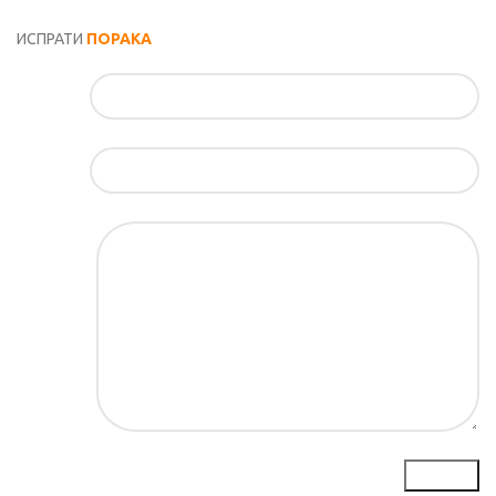
Општи услови и политика за заштита на лични податоци
ИСПРАТИ
ПОРАКА
Име*
Е-маил*
Порака*