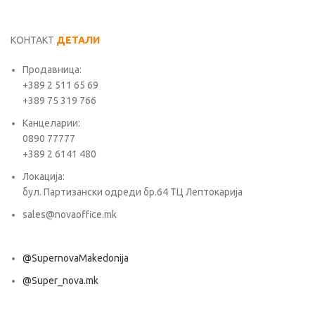
КОНТАКТ
ДЕТАЛИ
Продавница:
+389 2 511 65 69
+389 75 319 766
Канцеларии:
0890 77777
+389 2 6141 480
Локација:
бул. Партизански одреди бр.64 ТЦ Лептокарија
sales@novaoffice.mk
@SupernovaMakedonija
@Super_nova.mk