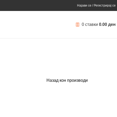
Најави се / Регистрирај се
0
ставки
0.00
ден
Назад кон производи