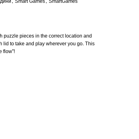
одини
,
Smart Games
,
SmartGames
h puzzle pieces in the correct location and
th lid to take and play wherever you go. This
 flow”!