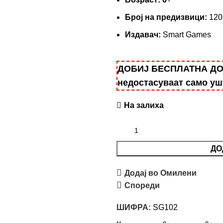
Број на предизвици:
120
Издавач:
Smart Games
ДОБИЈ БЕСПЛАТНА ДОСТ
недостасуваат само у
На залиха
ДО
Додај во Омилени
Спореди
ШИФРА:
SG102