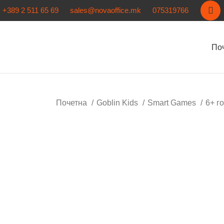
+389 2 511 65 69
sales@novaoffice.mk
075319766
По
Почетна
Goblin Kids
Smart Games
6+ г
Кликнете за зголемување