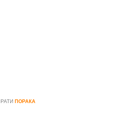
ПРАТИ
ПОРАКА
*
аил*