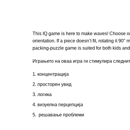
This IQ game is here to make waves! Choose one 
orientation. If a piece doesn’t fit, rotating it 
packing-puzzle game is suited for both kids and 
Играњето на оваа игра ги стимулира следнит
концентрација
просторен увид
логика
визуелна перцепција
решавање проблеми