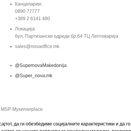
Канцеларии:
0890 77777
Пор
+389 2 6141 480
Локација:
бул. Партизански одреди бр.64 ТЦ Лептокарија
sales@novaoffice.mk
@SupernovaMakedonija
@Super_nova.mk
Општи услови и политика за заштита на лични
податоци
 MSP Myserverplace
ајтот, да ги обезбедиме социјалните карактеристики и да 