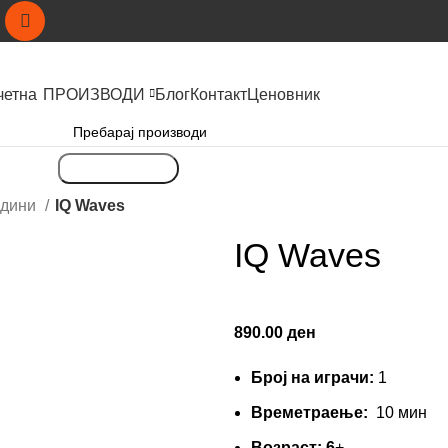
четна
ПРОИЗВОДИ
Блог
Контакт
Ценовник
Пребарување
одини
IQ Waves
IQ Waves
890.00
ден
Број на играчи:
1
Времетраење:
10 мин
Вoзраст:
6
+