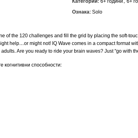
Категории:
6+ години
,
6+ г
Ознака:
Solo
of the 120 challenges and fill the grid by placing the soft-touc
90° might help…or might not! IQ Wave comes in a compact format wi
adults. Are you ready to ride your brain waves? Just “go with the
е когнитивни способности: