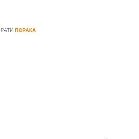
ПРАТИ
ПОРАКА
*
аил*
ака*