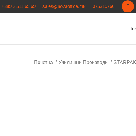
+389 2 511 65 69
sales@novaoffice.mk
075319766
По
Почетна
Училишни Производи
STARPAK 
Кликнете за зголемување