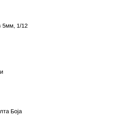
 5мм, 1/12
ои
лта Боја