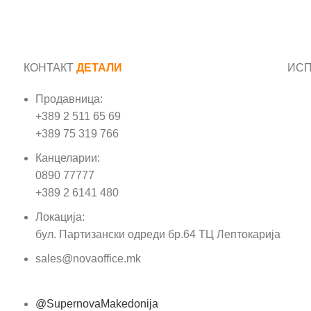
КОНТАКТ
ДЕТАЛИ
ИС
Продавница:
Име
+389 2 511 65 69
+389 75 319 766
Е-м
Канцеларии:
0890 77777
Пор
+389 2 6141 480
Локација:
бул. Партизански одреди бр.64 ТЦ Лептокарија
sales@novaoffice.mk
@SupernovaMakedonija