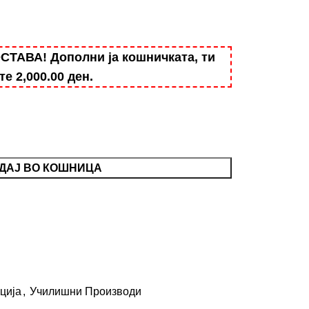
АВА! Дополни ја кошничката, ти
ште
2,000.00
ден
.
ДАЈ ВО КОШНИЦА
ција
,
Училишни Производи