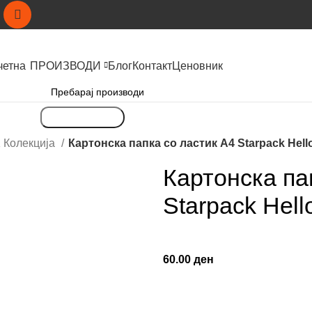
четна
ПРОИЗВОДИ
Блог
Контакт
Ценовник
Пребарување
Колекција
Картонска папка со ластик A4 Starpack Hell
Картонска па
Starpack Hel
60.00
ден