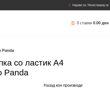
Најави се / Регистрирај се
0
ставки
0.00
ден
o Panda
пка со ластик A4
lo Panda
Назад кон производи