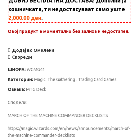
ДОБИЈ БЕСПЛАТНА ДОСТАВА! Дополни ја
кошничката, ти недостасуваат само уште
2,000.00
ден
.
Овој продукт е моментално без залиха и недостапен.
Додај во Омилени
Спореди
ШИФРА:
WCMG41
Категории:
Magic: Тhe Gathering
,
Trading Card Games
Ознака:
MTG Deck
Сподели:
MARCH OF THE MACHINE COMMANDER DECKLISTS
https://magic.wizards.com/en/news/announcements/march-of-
the-machine-commander-decklists