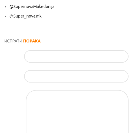
@SupernovaMakedonija
@Super_nova.mk
Општи услови и политика за заштита на лични податоци
ИСПРАТИ
ПОРАКА
Име*
Е-маил*
Порака*