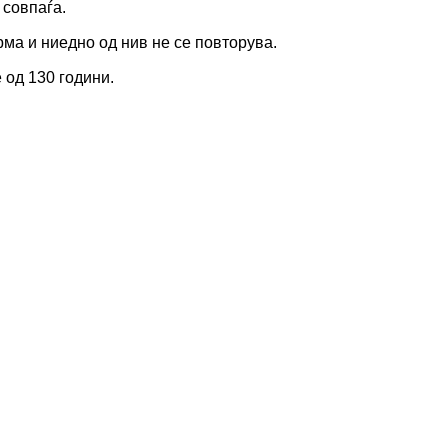
совпаѓа.
а и ниедно од нив не се повторува.
од 130 години.