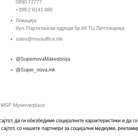
0890 77777
Пор
+389 2 6141 480
Локација:
бул. Партизански одреди бр.64 ТЦ Лептокарија
sales@novaoffice.mk
@SupernovaMakedonija
@Super_nova.mk
Општи услови и политика за заштита на лични
податоци
 MSP Myserverplace
ајтот, да ги обезбедиме социјалните карактеристики и да 
сајтот, со нашите партнери за социјални медиуми, реклами