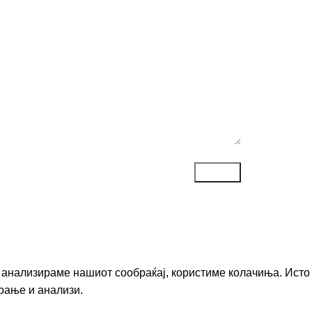
ака*
го анализираме нашиот сообраќај, користиме колачиња. Исто
рање и анализи.