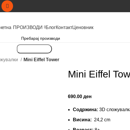
четна
ПРОИЗВОДИ
Блог
Контакт
Ценовник
Пребарување
ожувалки
Mini Eiffel Tower
Mini Eiffel To
690.00
ден
Содржина:
3D сложувалк
Висина:
24,2 cm
Возраст:
8+