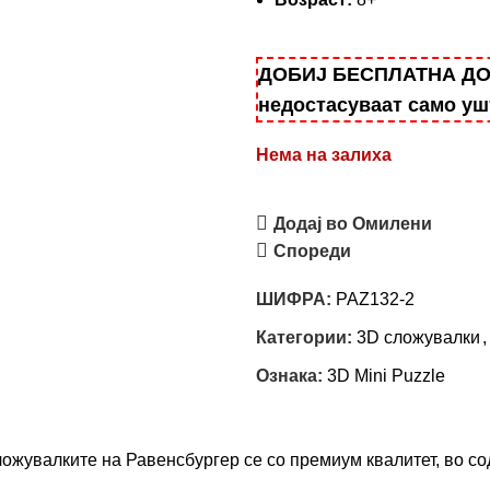
ДОБИЈ БЕСПЛАТНА ДОСТ
недостасуваат само у
Нема на залиха
Додај во Омилени
Спореди
ШИФРА:
PAZ132-2
Категории:
3D сложувалки
,
Ознака:
3D Mini Puzzle
лките на Равенсбургер се со премиум квалитет, во сод