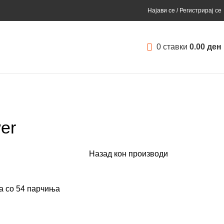
Најави се / Регистрирај се
0
ставки
0.00
ден
wer
Назад кон производи
а со 54 парчиња