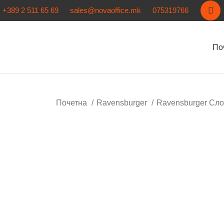
+389 2 511 65 69
sales@novaoffice.mk
075319766
По
Почетна
Ravensburger
Ravensburger Сл
Нема залиха
Кликнете за зголемување