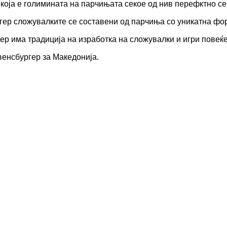
а е голимината на парчињата секое од нив перефктно се 
сложувалките се составени од парчиња со уникатна форм
ма традиција на изработка на сложувалки и игри повеќе 
енсбургер за Македонија.