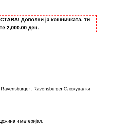
АВА! Дополни ја кошничката, ти
ште
2,000.00
ден
.
Ravensburger
,
Ravensburger Сложувалки
ржина и материјал.