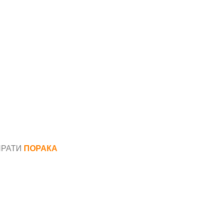
ПРАТИ
ПОРАКА
*
аил*