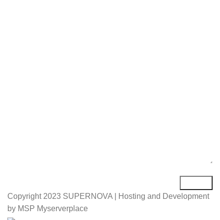
Име*
Е-маил*
Порака*
Copyright
2023 SUPERNOVA | Hosting and Development
by MSP Myserverplace