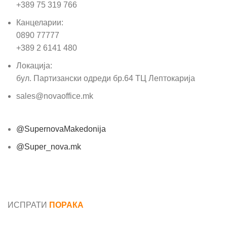
+389 75 319 766
Канцеларии:
0890 77777
+389 2 6141 480
Локација:
бул. Партизански одреди бр.64 ТЦ Лептокарија
sales@novaoffice.mk
@SupernovaMakedonija
@Super_nova.mk
Општи услови и политика за заштита на лични
податоци
ИСПРАТИ
ПОРАКА