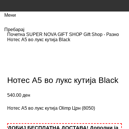
Мени
Пребарај
Почетна
SUPER NOVA GIFT SHOP
Gift Shop - Разно
Нотес A5 во лукс кутија Black
Кликнете за зголемување
Нотес A5 во лукс кутија Black
540.00
ден
Нотес A5 во лукс кутија Olimp Црн (8050)
ДОБИЈ БЕСПЛАТНА ДОСТАВА! Дополни ја