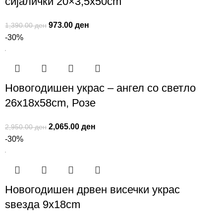
сијалички 20×3,5x50cm
973.00
ден
1,390.00
ден
-30%
Новогодишен украс – ангел со светло
26x18x58cm, Розе
2,065.00
ден
2,950.00
ден
-30%
Новогодишен дрвен висечки украс
ѕвезда 9x18cm