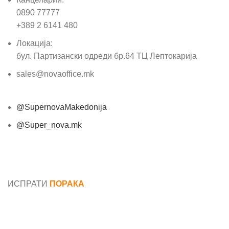
0890 77777
+389 2 6141 480
Локација:
бул. Партизански одреди бр.64 ТЦ Лептокарија
sales@novaoffice.mk
@SupernovaMakedonija
@Super_nova.mk
Општи услови и политика за заштита на лични
податоци
ИСПРАТИ
ПОРАКА
Име*