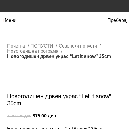
Мени
Пребарај
Почетна
ПОПУСТИ
Сезонски попусти
Новогодишна програма
Новогодишен дрвен украс “Let it snow” 35cm
-30%
Кликнете за зголемување
Новогодишен дрвен украс “Let it snow”
35cm
875.00
ден
1,250.00
ден
Новогодишен дрвен украс “Let it snow” 35cm