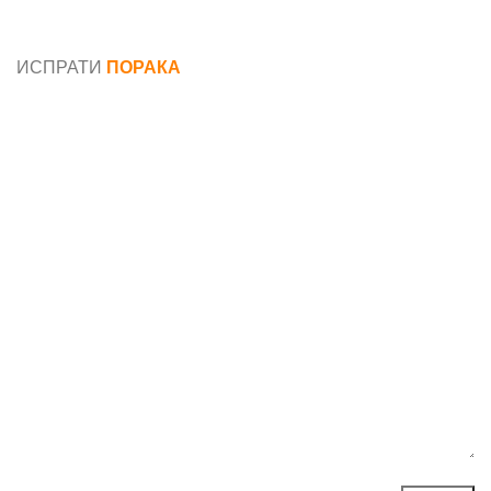
Општи услови и политика за заштита на лични
податоци
ИСПРАТИ
ПОРАКА
Име*
Е-маил*
Порака*