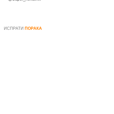
Општи услови и политика за заштита на лични
податоци
ИСПРАТИ
ПОРАКА
Име*
Е-маил*
Порака*