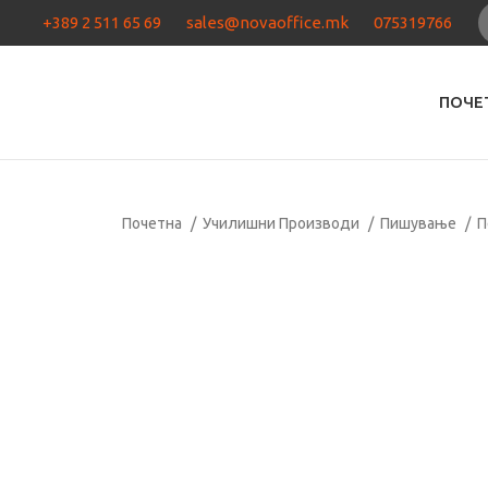
+389 2 511 65 69
sales@novaoffice.mk
075319766
ПОЧЕ
Почетна
Училишни Производи
Пишување
П
Кликнете за зголемување