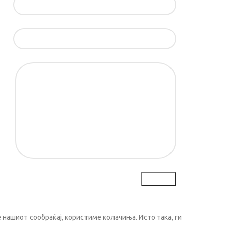
ил*
ка*
нашиот сообраќај, користиме колачиња. Исто така, ги