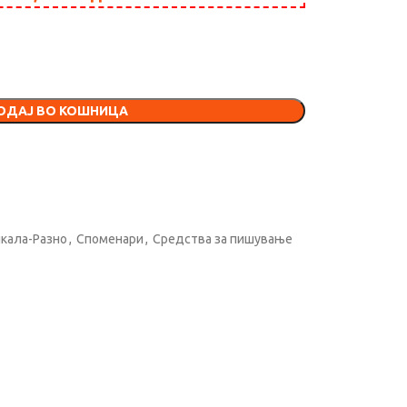
ОДАЈ ВО КОШНИЦА
кала-Разно
,
Споменари
,
Средства за пишување