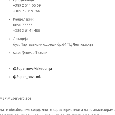
+389 2 511 65 69
+389 75 319 766
Е-ма
Канцеларии:
0890 77777
+389 2 6141 480
Пора
Локација:
бул. Партизански одреди бр.64 ТЦ Лептокарија
sales@novaoffice.mk
@SupernovaMakedonija
@Super_nova.mk
Општи услови и политика за заштита на лични податоци
 MSP Myserverplace
да ги обезбедиме социјалните карактеристики и да го анализираме 