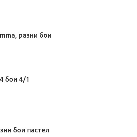
omma, разни бои
4 бои 4/1
азни бои пастел