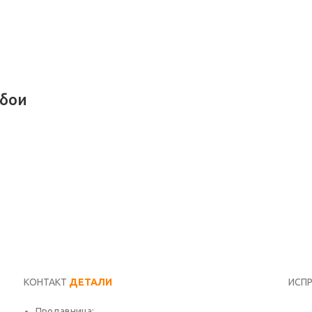
 бои
КОНТАКТ
ДЕТАЛИ
ИСП
Продавница:
Име*