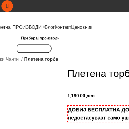
четна
ПРОИЗВОДИ
Блог
Контакт
Ценовник
Пребарување
ки Чанти
Плетена торба
Плетена тор
1,190.00
ден
ДОБИЈ БЕСПЛАТНА ДОСТ
недостасуваат само у