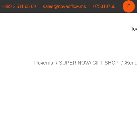
+389 2 511 65 69
sales@novaoffice.mk
075319766
По
Почетна
SUPER NOVA GIFT SHOP
Женс
Кликнете за зголемување