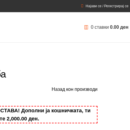
Најави се / Регистрирај се
0
ставки
0.00
ден
ба
Назад кон производи
АВА! Дополни ја кошничката, ти
ште
2,000.00
ден
.