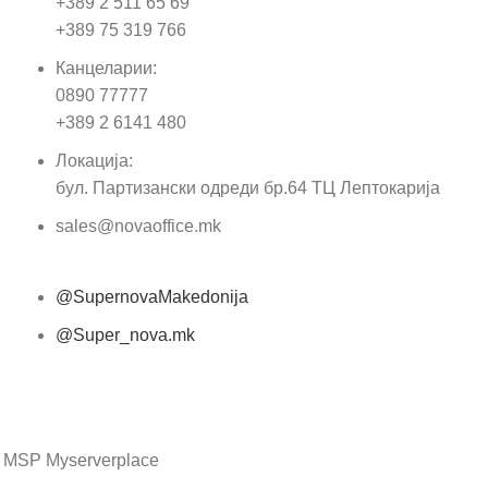
+389 2 511 65 69
+389 75 319 766
Е-м
Канцеларии:
0890 77777
Пор
+389 2 6141 480
Локација:
бул. Партизански одреди бр.64 ТЦ Лептокарија
sales@novaoffice.mk
@SupernovaMakedonija
@Super_nova.mk
Општи услови и политика за заштита на лични
податоци
 MSP Myserverplace