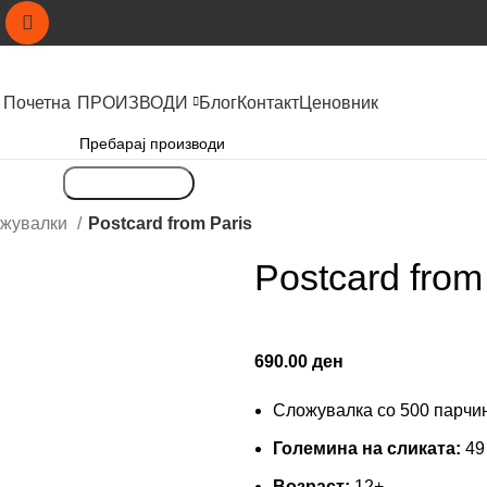
Почетна
ПРОИЗВОДИ
Блог
Контакт
Ценовник
Пребарување
ожувалки
Postcard from Paris
Postcard from
690.00
ден
Сложувалка со 500 парчи
Големина на сликата:
49
Возраст:
12+