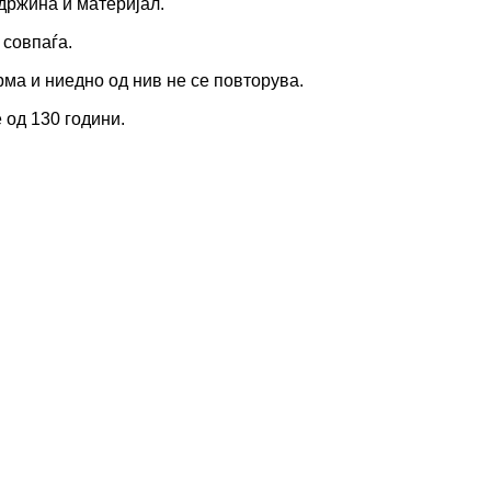
ржина и материјал.
совпаѓа.
а и ниедно од нив не се повторува.
од 130 години.