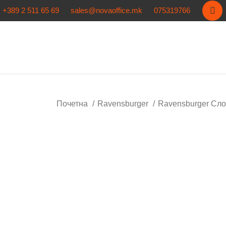
+389 2 511 65 69
sales@novaoffice.mk
075319766
Почетна
Ravensburger
Ravensburger Сл
Кликнете за зголемување