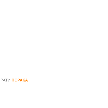
ПРАТИ
ПОРАКА
*
аил*