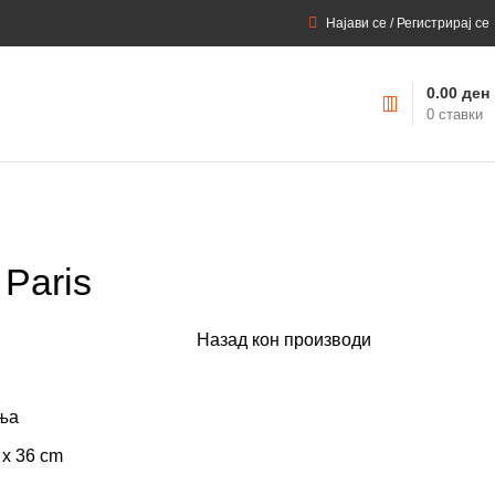
Најави се / Регистрирај се
0.00
ден
0
ставки
 Paris
Назад кон производи
ња
 x 36 cm