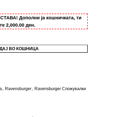
АВА! Дополни ја кошничката, ти
ште
2,000.00
ден
.
ДАЈ ВО КОШНИЦА
а
,
Ravensburger
,
Ravensburger Сложувалки