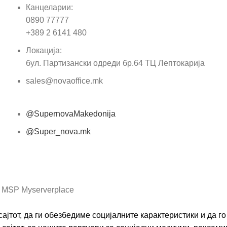
Канцеларии:
0890 77777
Пор
+389 2 6141 480
Локација:
бул. Партизански одреди бр.64 ТЦ Лептокарија
sales@novaoffice.mk
@SupernovaMakedonija
@Super_nova.mk
Општи услови и политика за заштита на лични
податоци
 MSP Myserverplace
ајтот, да ги обезбедиме социјалните карактеристики и да 