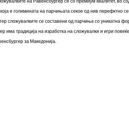
лките на Равенсбургер се со премиум квалитет, во сод
а е голимината на парчињата секое од нив перефктно се 
сложувалките се составени од парчиња со уникатна форм
ма традиција на изработка на сложувалки и игри повеќе 
енсбургер за Македонија.