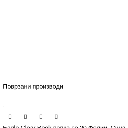
Поврзани производи
Eagle Clear Book папка со 30 Фолии, Сина