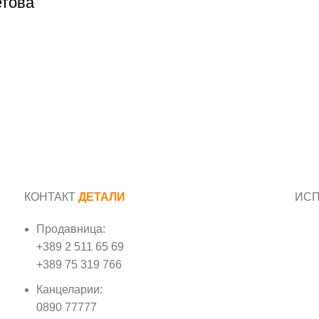
етова
КОНТАКТ
ДЕТАЛИ
ИС
Продавница:
Име
+389 2 511 65 69
+389 75 319 766
Е-м
Канцеларии:
0890 77777