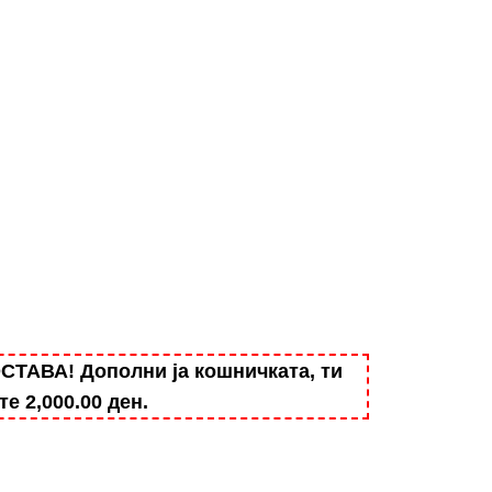
АВА! Дополни ја кошничката, ти
ште
2,000.00
ден
.