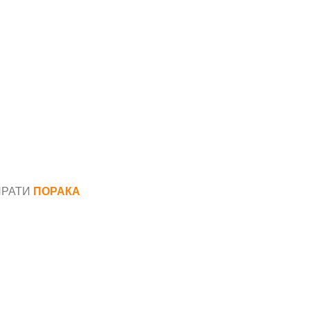
ПРАТИ
ПОРАКА
*
аил*