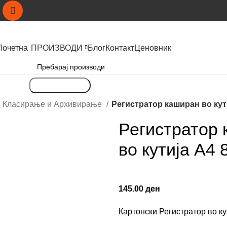
Почетна
ПРОИЗВОДИ
Блог
Контакт
Ценовник
Пребарување
Класирање и Архивирање
Регистратор каширан во ку
Регистратор
во кутија А4
145.00
ден
Картонски Регистратор во к