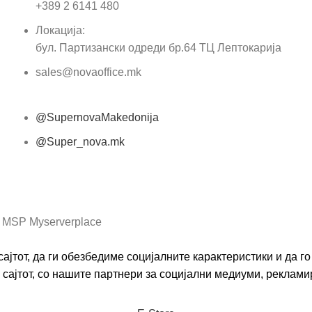
Пор
+389 2 6141 480
Локација:
бул. Партизански одреди бр.64 ТЦ Лептокарија
sales@novaoffice.mk
@SupernovaMakedonija
@Super_nova.mk
Општи услови и политика за заштита на лични
податоци
 MSP Myserverplace
ајтот, да ги обезбедиме социјалните карактеристики и да 
сајтот, со нашите партнери за социјални медиуми, реклами