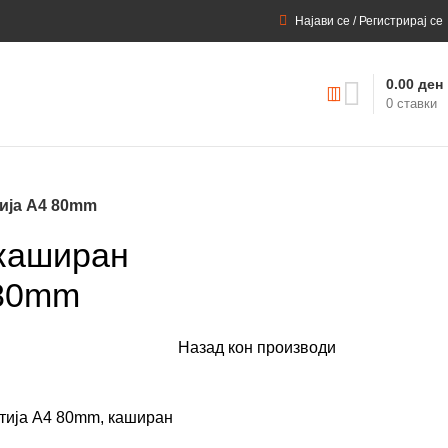
Најави се / Регистрирај се
0.00
ден
0
ставки
тија А4 80mm
 каширан
 80mm
Назад кон производи
утија А4 80mm, каширан