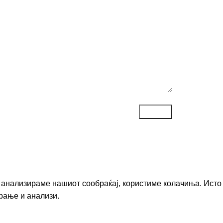
ака*
го анализираме нашиот сообраќај, користиме колачиња. Исто
рање и анализи.