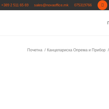
+389 2 511 65 69
sales@novaoffice.mk
075319766
Почетна
Канцелариска Опрема и Прибор
Кликнете за зголемување