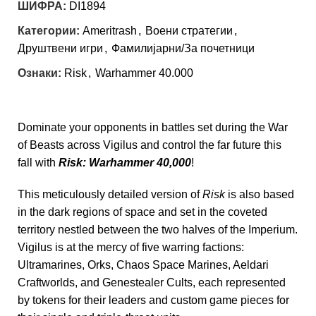
ШИФРА:
DI1894
Категории:
Ameritrash
,
Воени стратегии
,
Друштвени игри
,
Фамилијарни/За почетници
Ознаки:
Risk
,
Warhammer 40.000
Dominate your opponents in battles set during the War
of Beasts across Vigilus and control the far future this
fall with
Risk: Warhammer 40,000
!
This meticulously detailed version of
Risk
is also based
in the dark regions of space and set in the coveted
territory nestled between the two halves of the Imperium.
Vigilus is at the mercy of five warring factions:
Ultramarines, Orks, Chaos Space Marines, Aeldari
Craftworlds, and Genestealer Cults, each represented
by tokens for their leaders and custom game pieces for