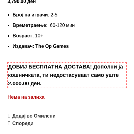
3,790.00
ден
Број на играчи:
2-5
Времетраење:
60-120 мин
Вoзраст:
10+
Издавач:
The Op Games
ДОБИЈ БЕСПЛАТНА ДОСТАВА! Дополни ја
кошничката, ти недостасуваат само уште
2,000.00
ден
.
Нема на залиха
Додај во Омилени
Спореди