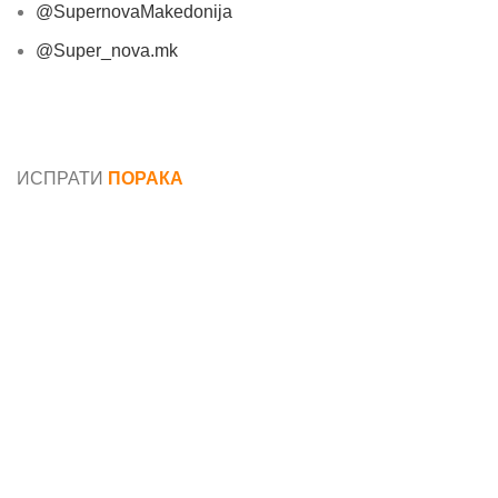
@SupernovaMakedonija
@Super_nova.mk
Општи услови и политика за заштита на лични
податоци
ИСПРАТИ
ПОРАКА
Име*
Е-маил*
Порака*