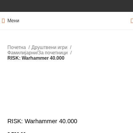
Мени
Почетна
Друштвени игри
Фамилијарни/За почетници
RISK: Warhammer 40.000
Нема залиха
Кликнете за зголемување
RISK: Warhammer 40.000