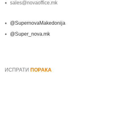
sales@novaoffice.mk
@SupernovaMakedonija
@Super_nova.mk
Општи услови и политика за заштита на лични
податоци
ИСПРАТИ
ПОРАКА
Име*
Е-маил*
Порака*