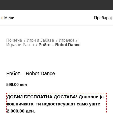
Мени
Пребарај
Почетна
Игри и Забава
Играчки
Играчки-Разно
Робот – Robot Dance
Кликнете за зголемување
Робот – Robot Dance
590.00
ден
ДОБИЈ БЕСПЛАТНА ДОСТАВА! Дополни ја
кошничката, ти недостасуваат само уште
2,000.00
ден
.