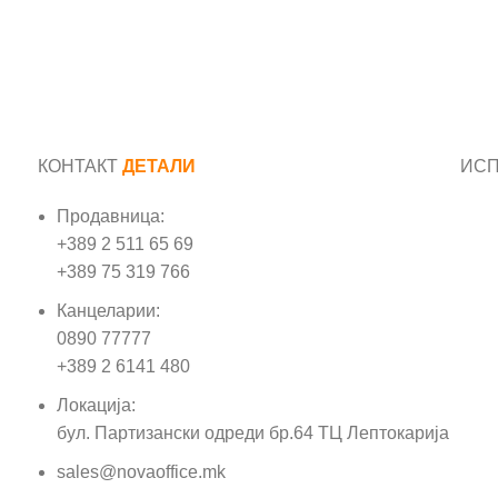
КОНТАКТ
ДЕТАЛИ
ИС
Продавница:
Име
+389 2 511 65 69
+389 75 319 766
Е-м
Канцеларии:
0890 77777
Пор
+389 2 6141 480
Локација:
бул. Партизански одреди бр.64 ТЦ Лептокарија
sales@novaoffice.mk