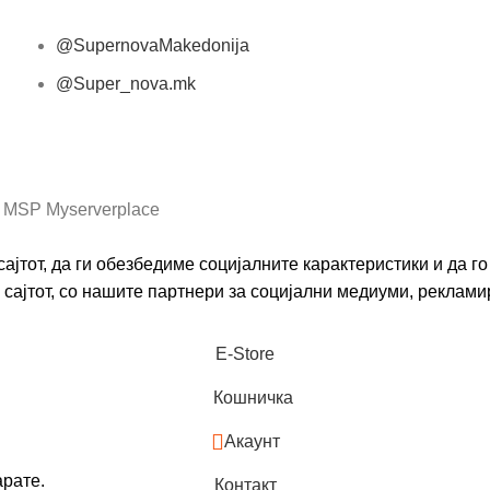
@SupernovaMakedonija
@Super_nova.mk
Општи услови и политика за заштита на лични
податоци
 MSP Myserverplace
ајтот, да ги обезбедиме социјалните карактеристики и да 
сајтот, со нашите партнери за социјални медиуми, реклами
Е-Store
Кошничка
Акаунт
арате.
Контакт