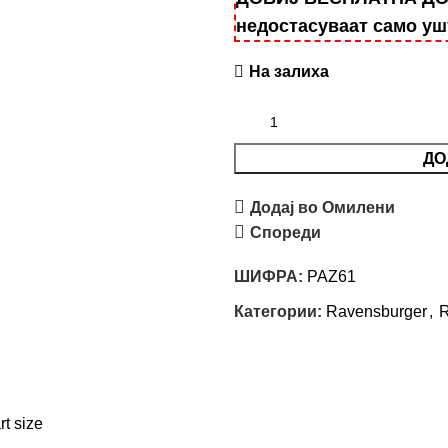
недостасуваат само у
На залиха
ДО
Додај во Омилени
Спореди
ШИФРА:
PAZ61
Категории:
Ravensburger
,
R
rt size