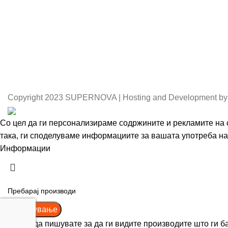
Copyright
2023 SUPERNOVA | Hosting and Development by
Со цел да ги персонализираме содржините и рекламите на с
така, ги споделуваме информациите за вашата употреба на 
Информации
Се согласувам
Пребарување
Почнете да пишувате за да ги видите производите што ги б