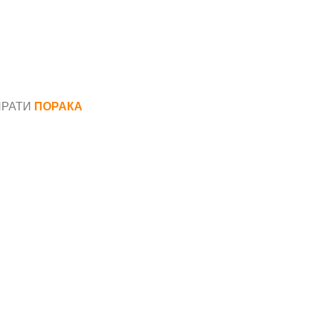
ПРАТИ
ПОРАКА
*
аил*
ака*