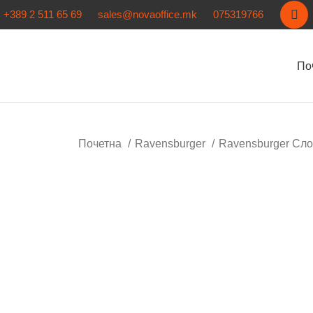
+389 2 511 65 69
sales@novaoffice.mk
075319766
По
Почетна
Ravensburger
Ravensburger Сл
Кликнете за зголемување