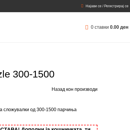
Најави се / Регистрирај се
0
ставки
0.00
ден
zle 300-1500
Назад кон производи
на сложувалки од 300-1500 парчиња
АВА! Дополни ја кошничката, ти