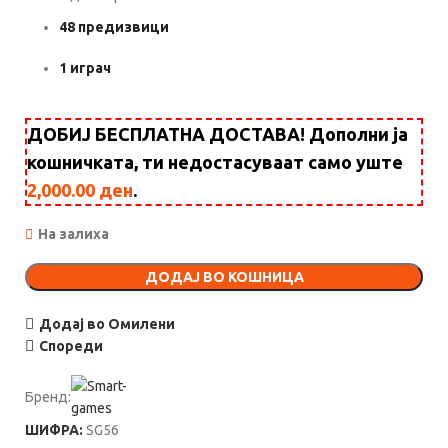
48 предизвици
1 играч
ДОБИЈ БЕСПЛАТНА ДОСТАВА! Дополни ја
кошничката, ти недостасуваат само уште
2,000.00
ден
.
На залиха
ДОДАЈ ВО КОШНИЦА
Додај во Омилени
Спореди
Бренд:
ШИФРА:
SG56