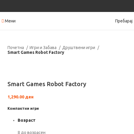
Мени
Пребарај
Почетна
Игри и Забава
Друштвени игри
Smart Games Robot Factory
Кликнете за зголемување
Smart Games Robot Factory
1,290.00
ден
Компактни игри
Возраст
8 до возрасен