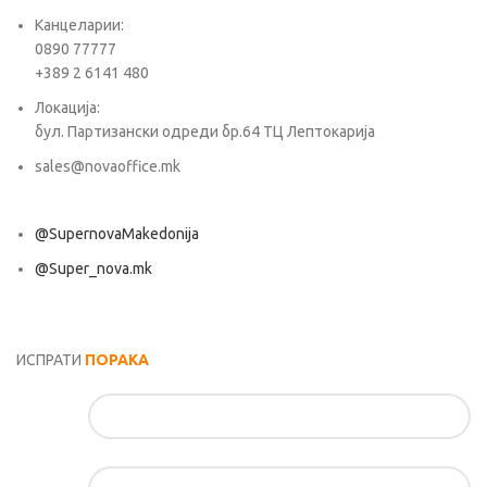
Канцеларии:
0890 77777
+389 2 6141 480
Локација:
бул. Партизански одреди бр.64 ТЦ Лептокарија
sales@novaoffice.mk
@SupernovaMakedonija
@Super_nova.mk
Општи услови и политика за заштита на лични податоци
ИСПРАТИ
ПОРАКА
Име*
Е-маил*