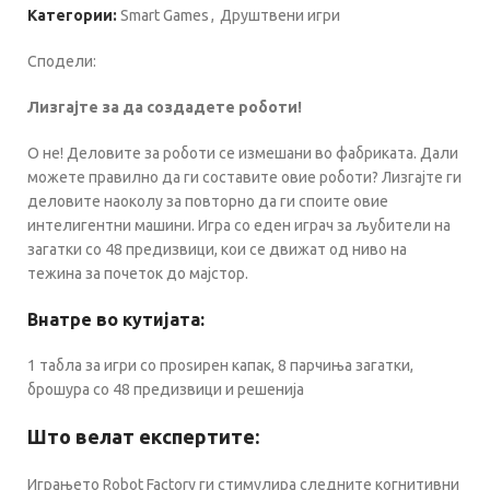
Категории:
Smart Games
,
Друштвени игри
Сподели:
Лизгајте за да создадете роботи!
О не! Деловите за роботи се измешани во фабриката. Дали
можете правилно да ги составите овие роботи? Лизгајте ги
деловите наоколу за повторно да ги споите овие
интелигентни машини. Игра со еден играч за љубители на
загатки со 48 предизвици, кои се движат од ниво на
тежина за почеток до мајстор.
Внатре во кутијата:
1 табла за игри со проѕирен капак, 8 парчиња загатки,
брошура со 48 предизвици и решенија
Што велат експертите:
Играњето Robot Factory ги стимулира следните когнитивни