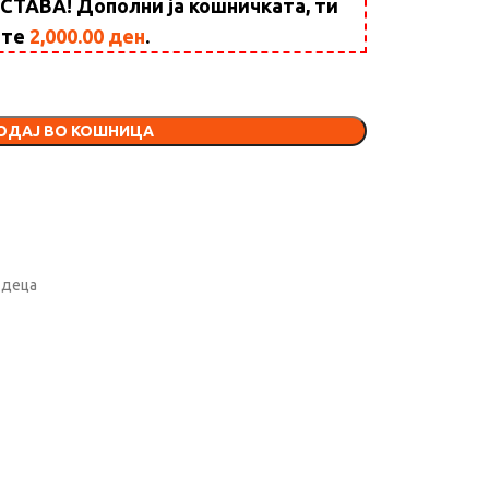
АВА! Дополни ја кошничката, ти
ште
2,000.00
ден
.
ОДАЈ ВО КОШНИЦА
а деца