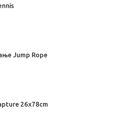
ennis
кање Jump Rope
apture 26x78cm