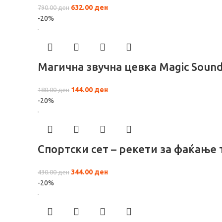
632.00
ден
790.00
ден
-20%
Магична звучна цевка Magic Soun
144.00
ден
180.00
ден
-20%
Спортски сет – рекети за фаќање
344.00
ден
430.00
ден
-20%