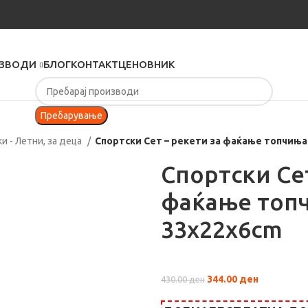
ЗВОДИ
БЛОГ
КОНТАКТ
ЦЕНОВНИК
Пребарување
и - Летни, за деца
Спортски Сет – рекети за фаќање топчиња
Спортски Сет
фаќање топч
33x22x6cm
344.00
ден
430.00
ден