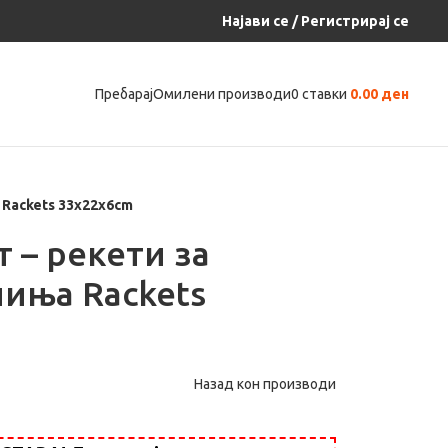
Најави се / Регистрирај се
Пребарај
Омилени производи
0
ставки
0.00
ден
 Rackets 33x22x6cm
 – рекети за
иња Rackets
Назад кон производи