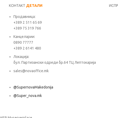
КОНТАКТ
ДЕТАЛИ
ИСП
Продавница:
Име*
+389 2 511 65 69
+389 75 319 766
Е-ма
Канцеларии:
0890 77777
+389 2 6141 480
Пора
Локација:
бул. Партизански одреди бр.64 ТЦ Лептокарија
sales@novaoffice.mk
@SupernovaMakedonija
@Super_nova.mk
Општи услови и политика за заштита на лични податоци
 MSP Myserverplace