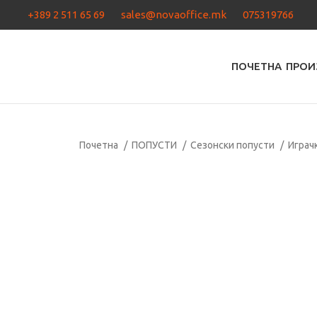
+389 2 511 65 69
sales@novaoffice.mk
075319766
ПОЧЕТНА
ПРОИ
Почетна
ПОПУСТИ
Сезонски попусти
Играчк
-20%
Кликнете за зголемување