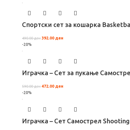
Спортски сет за кошарка Basketba
392.00
ден
490.00
ден
-20%
Играчка – Сет за пукање Самостр
472.00
ден
590.00
ден
-20%
Играчка – Сет Самострел Shooting