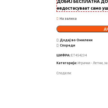
ДОБИЈ БЕСПЛАТНА ДОСТ
недостасуваат само у
На залиха
Д
Додај во Омилени
Спореди
ШИФРА:
ET454234
Категорија:
Играчки - Летни, з
Сподели: