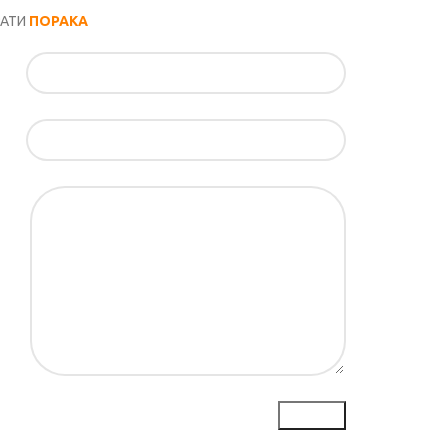
РАТИ
ПОРАКА
ил*
ка*