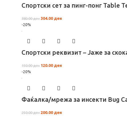
Спортски сет за пинг-понг Table T
304.00
ден
380.00
ден
-20%
Спортски реквизит – Јаже за ско
120.00
ден
150.00
ден
-20%
Фаќалка/мрежа за инсекти Bug C
200.00
ден
250.00
ден