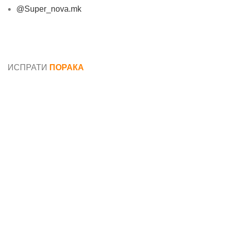
@Super_nova.mk
Општи услови и политика за заштита на лични
податоци
ИСПРАТИ
ПОРАКА
Име*
Е-маил*
Порака*