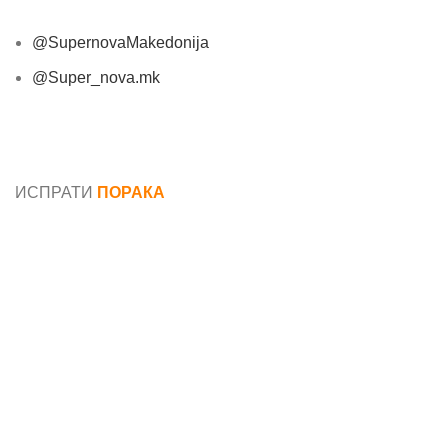
@SupernovaMakedonija
@Super_nova.mk
Општи услови и политика за заштита на лични
податоци
ИСПРАТИ
ПОРАКА
Име*
Е-маил*
Порака*